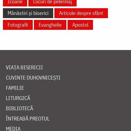
Icoane
Locuri de pelerinaj
Mănăstiri și biserici
Articole despre sfânt
Fotografii
Evanghelie
Apostol
VIAȚA BISERICII
CUVINTE DUHOVNICEȘTI
FAMILIE
LITURGICĂ
BIBLIOTECĂ
ÎNTREABĂ PREOTUL
MEDIA