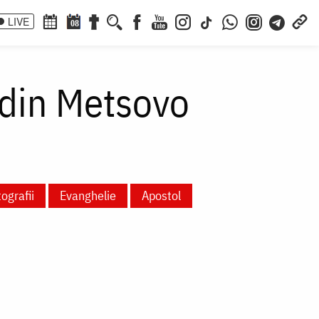
LIVE
08
 din Metsovo
ografii
Evanghelie
Apostol