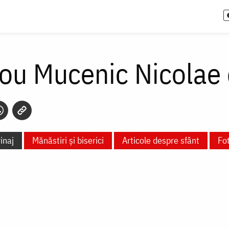
Nou Mucenic Nicolae
inaj
Mănăstiri și biserici
Articole despre sfânt
Fot