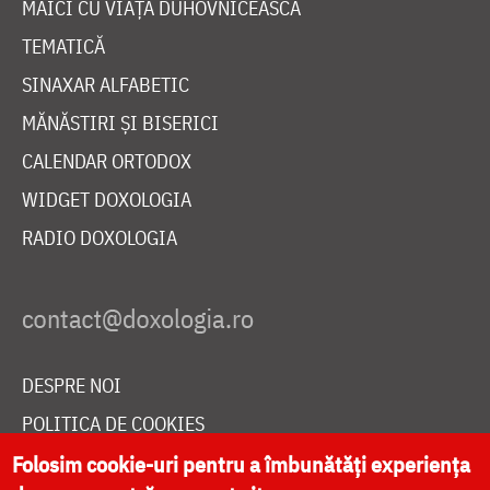
MAICI CU VIAȚĂ DUHOVNICEASCĂ
TEMATICĂ
SINAXAR ALFABETIC
MĂNĂSTIRI ȘI BISERICI
CALENDAR ORTODOX
WIDGET DOXOLOGIA
RADIO DOXOLOGIA
DESPRE NOI
POLITICA DE COOKIES
DONEAZĂ ONLINE PENTRU CATEDRALA NAȚIONALĂ
Folosim cookie-uri pentru a îmbunătăți experiența