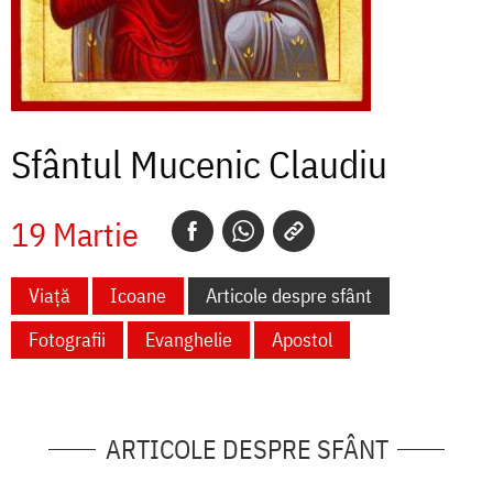
Sfântul Mucenic Claudiu
19 Martie
Viață
Icoane
Articole despre sfânt
Fotografii
Evanghelie
Apostol
ARTICOLE DESPRE SFÂNT