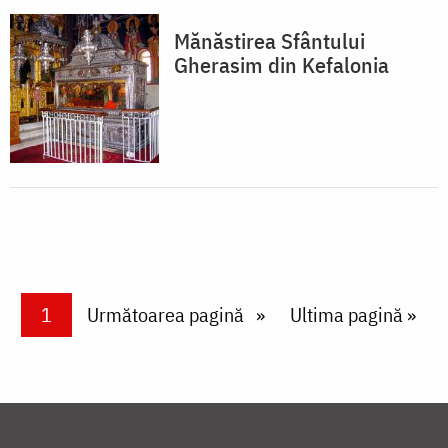
Mănăstirea Sfântului
Gherasim din Kefalonia
Paginare
Current page
1
Next page
Următoarea pagină
Last page
Ultima pagină »