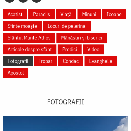
Acatist
Paraclis
Viață
Minuni
Icoane
Sfinte moaște
Locuri de pelerinaj
Sfântul Munte Athos
Mănăstiri și biserici
Articole despre sfânt
Predici
Video
Fotografii
Tropar
Condac
Evanghelie
Apostol
FOTOGRAFII