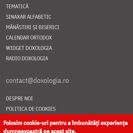
TEMATICĂ
SINAXAR ALFABETIC
MĂNĂSTIRI ȘI BISERICI
CALENDAR ORTODOX
WIDGET DOXOLOGIA
RADIO DOXOLOGIA
DESPRE NOI
POLITICA DE COOKIES
DONEAZĂ ONLINE PENTRU CATEDRALA NAȚIONALĂ
Folosim cookie-uri pentru a îmbunătăți experiența
dumneavoastră pe acest site.