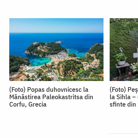
(Foto) Popas duhovnicesc la
(Foto) Peș
Mănăstirea Paleokastritsa din
la Sihla –
Corfu, Grecia
sfinte di