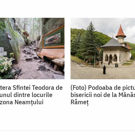
tera Sfintei Teodora de
(Foto) Podoaba de pict
 unul dintre locurile
bisericii noi de la Mănă
n zona Neamțului
Râmeț