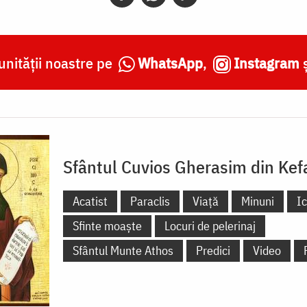
nității noastre pe
WhatsApp
,
Instagram
Sfântul Cuvios Gherasim din Kef
Acatist
Paraclis
Viață
Minuni
I
Sfinte moaște
Locuri de pelerinaj
Sfântul Munte Athos
Predici
Video