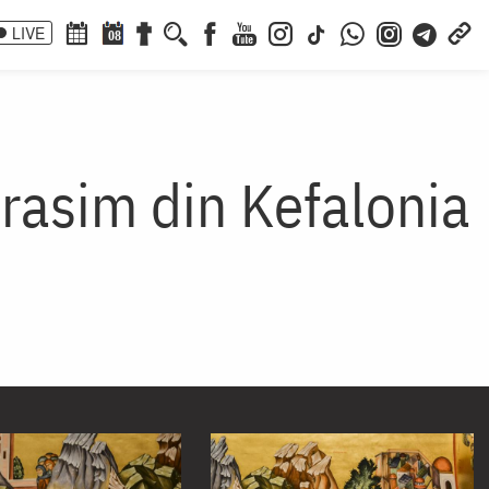
LIVE
08
erasim din Kefalonia