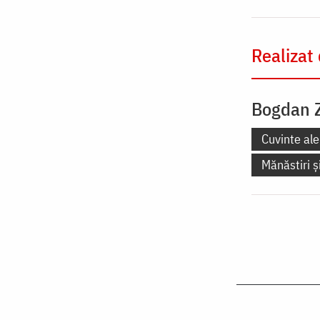
Realizat
Bogdan 
Cuvinte ale
Mănăstiri și