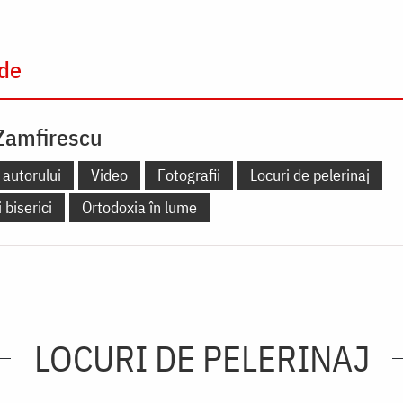
 de
Zamfirescu
 autorului
Video
Fotografii
Locuri de pelerinaj
 biserici
Ortodoxia în lume
LOCURI DE PELERINAJ