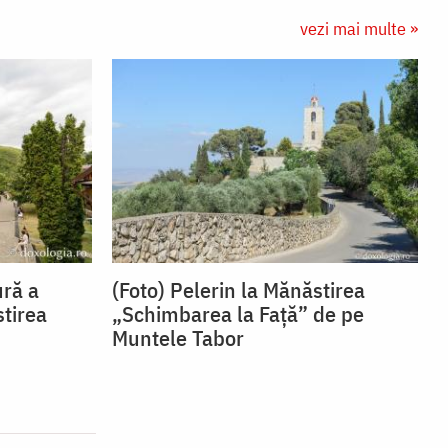
vezi mai multe »
ură a
(Foto) Pelerin la Mănăstirea
stirea
„Schimbarea la Față” de pe
Muntele Tabor