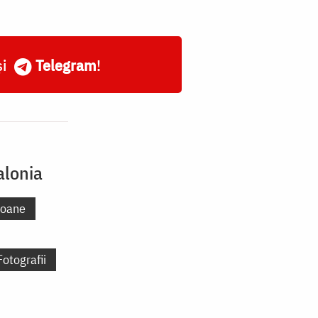
și
Telegram
!
alonia
coane
Fotografii