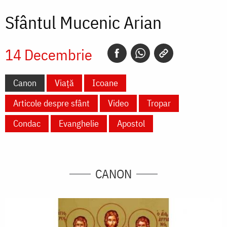
Sfântul Mucenic Arian
14 Decembrie
Canon
Viață
Icoane
Articole despre sfânt
Video
Tropar
Condac
Evanghelie
Apostol
CANON