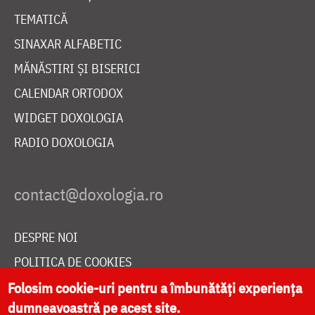
TEMATICĂ
SINAXAR ALFABETIC
MĂNĂSTIRI ȘI BISERICI
CALENDAR ORTODOX
WIDGET DOXOLOGIA
RADIO DOXOLOGIA
DESPRE NOI
POLITICA DE COOKIES
DONEAZĂ ONLINE PENTRU CATEDRALA NAȚIONALĂ
Folosim cookie-uri pentru a îmbunătăți experiența
dumneavoastră pe acest site.