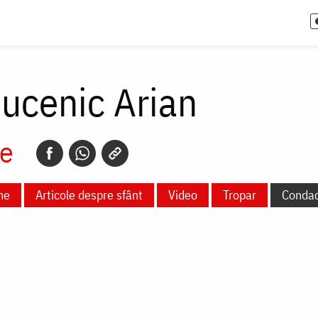
ucenic Arian
e
ne
Articole despre sfânt
Video
Tropar
Conda