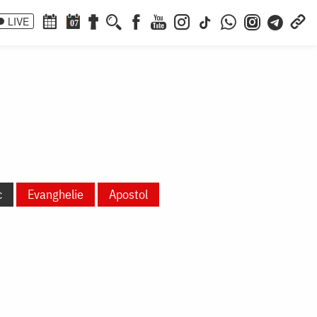
LIVE
07
c
Evanghelie
Apostol