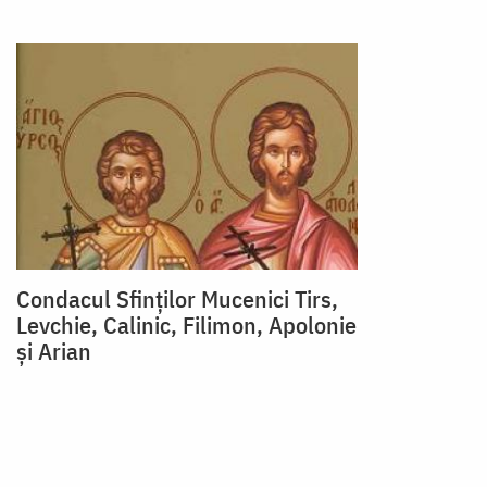
Condacul Sfinţilor Mucenici Tirs,
Levchie, Calinic, Filimon, Apolonie
şi Arian