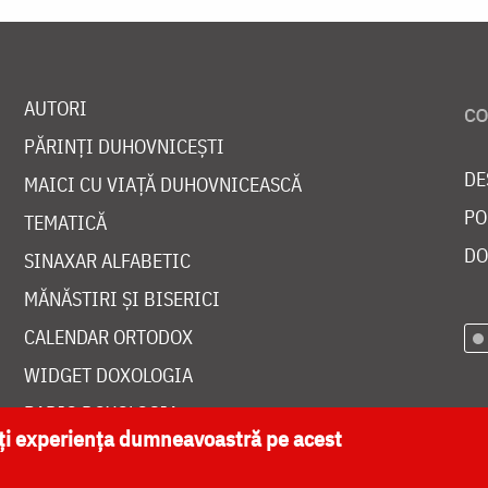
AUTORI
PĂRINȚI DUHOVNICEȘTI
DE
MAICI CU VIAȚĂ DUHOVNICEASCĂ
PO
TEMATICĂ
DO
SINAXAR ALFABETIC
MĂNĂSTIRI ȘI BISERICI
CALENDAR ORTODOX
WIDGET DOXOLOGIA
RADIO DOXOLOGIA
ăți experiența dumneavoastră pe acest