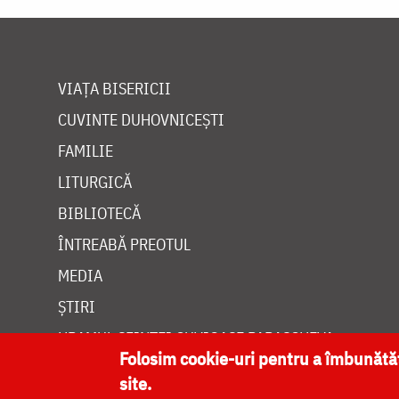
VIAȚA BISERICII
CUVINTE DUHOVNICEȘTI
FAMILIE
LITURGICĂ
BIBLIOTECĂ
ÎNTREABĂ PREOTUL
MEDIA
ȘTIRI
HRAMUL SFINTEI CUVIOASE PARASCHEVA
Folosim cookie-uri pentru a îmbunăt
site.