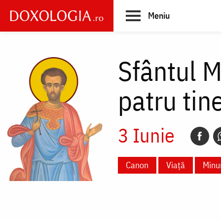
Skip
Meniu
to
main
Main
content
navigation
Sfântul M
patru tine
3 Iunie
Canon
Viață
Minu