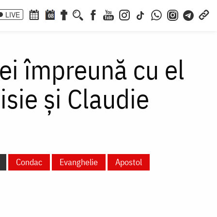
LIVE
08
cei împreună cu el
nisie și Claudie
Condac
Evanghelie
Apostol