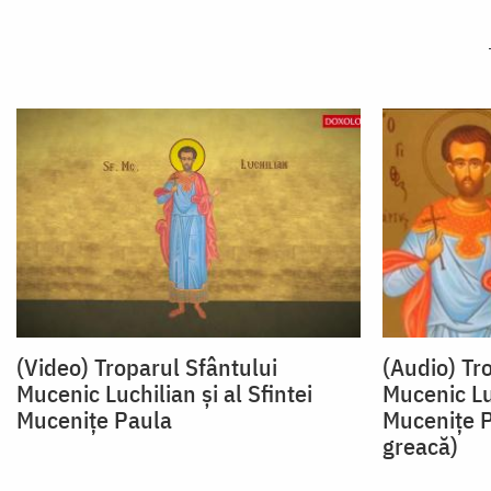
(Video) Troparul Sfântului
(Audio) Tr
Mucenic Luchilian și al Sfintei
Mucenic Luc
Mucenițe Paula
Mucenițe P
greacă)