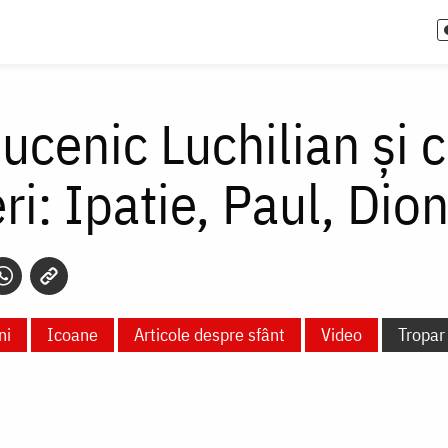
ucenic Luchilian şi 
ri: Ipatie, Paul, Dio
ni
Icoane
Articole despre sfânt
Video
Tropar