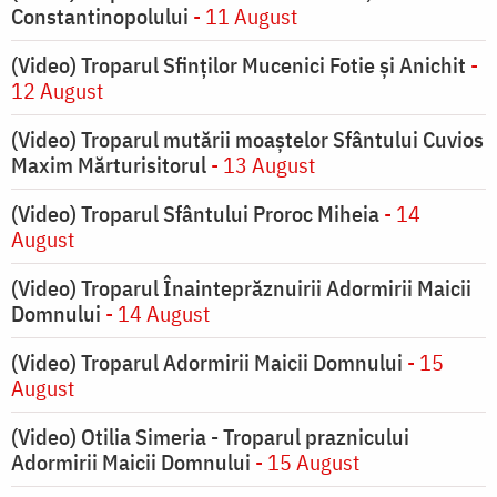
Constantinopolului
- 11 August
(Video) Troparul Sfinților Mucenici Fotie și Anichit
-
12 August
(Video) Troparul mutării moaștelor Sfântului Cuvios
Maxim Mărturisitorul
- 13 August
(Video) Troparul Sfântului Proroc Miheia
- 14
August
(Video) Troparul Înainteprăznuirii Adormirii Maicii
Domnului
- 14 August
(Video) Troparul Adormirii Maicii Domnului
- 15
August
(Video) Otilia Simeria - Troparul praznicului
Adormirii Maicii Domnului
- 15 August