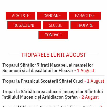
ACATISTE
CANOANE
PARACLISE
RUGĂCIUNI
SLUJBE
TROPARE
CONDACE
TROPARELE LUNII AUGUST
Troparul Sfinţilor 7 fraţi Macabei, al mamei lor
Solomoni şi al dascălului lor Eleazar
- 1 August
Tropar la Praznicul Scoaterii Sfintei Cruci
- 1 August
Tropar la Sărbătoarea aducerii moaştelor Sfântului
întâiului Mucenic şi Arhidiacon Ştefan
- 2 August