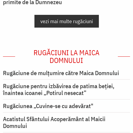
primite de la Dumnezeu
vezi mai multe rugăciuni
RUGĂCIUNI LA MAICA
DOMNULUI
Rugăciune de mulţumire către Maica Domnului
Rugăciune pentru izbăvirea de patima beției,
înaintea icoanei „Potirul nesecat”
Rugăciunea „Cuvine-se cu adevărat"
Acatistul Sfântului Acoperământ al Maicii
Domnului