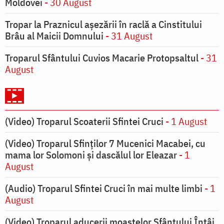
Moldovei
- 30 August
Tropar la Praznicul aşezării în raclă a Cinstitului
Brâu al Maicii Domnului
- 31 August
Troparul Sfântului Cuvios Macarie Protopsaltul
- 31
August
(Video) Troparul Scoaterii Sfintei Cruci
- 1 August
(Video) Troparul Sfinților 7 Mucenici Macabei, cu
mama lor Solomoni și dascălul lor Eleazar
- 1
August
(Audio) Troparul Sfintei Cruci în mai multe limbi
- 1
August
(Video) Troparul aducerii moaștelor Sfântului Întâi