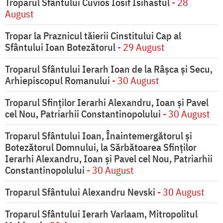
Troparul Sfântului Cuvios Iosif Isihastul
- 28
August
Tropar la Praznicul tăierii Cinstitului Cap al
Sfântului Ioan Botezătorul
- 29 August
Troparul Sfântului Ierarh Ioan de la Râşca şi Secu,
Arhiepiscopul Romanului
- 30 August
Troparul Sfinţilor Ierarhi Alexandru, Ioan şi Pavel
cel Nou, Patriarhii Constantinopolului
- 30 August
Troparul Sfântului Ioan, Înaintemergătorul şi
Botezătorul Domnului, la Sărbătoarea Sfinţilor
Ierarhi Alexandru, Ioan şi Pavel cel Nou, Patriarhii
Constantinopolului
- 30 August
Troparul Sfântului Alexandru Nevski
- 30 August
Troparul Sfântului Ierarh Varlaam, Mitropolitul