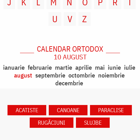
J
K
L
M
N
O
P
R
T
U
V
Z
CALENDAR ORTODOX
10 AUGUST
ianuarie
februarie
martie
aprilie
mai
iunie
iulie
august
septembrie
octombrie
noiembrie
decembrie
ACATISTE
CANOANE
PARACLISE
RUGĂCIUNI
SLUJBE