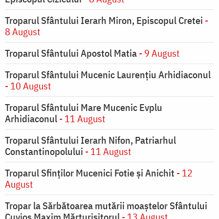
Troparul Sfântului Ierarh Miron, Episcopul Cretei
-
8 August
Troparul Sfântului Apostol Matia
- 9 August
Troparul Sfântului Mucenic Laurențiu Arhidiaconul
- 10 August
Troparul Sfântului Mare Mucenic Evplu
Arhidiaconul
- 11 August
Troparul Sfântului Ierarh Nifon, Patriarhul
Constantinopolului
- 11 August
Troparul Sfinţilor Mucenici Fotie şi Anichit
- 12
August
Tropar la Sărbătoarea mutării moaştelor Sfântului
Cuvios Maxim Mărturisitorul
- 13 August