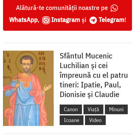
Alătură-te comunității noastre pe
WhatsApp
,
Instagram
și
Telegram
!
Sfântul Mucenic
Luchilian şi cei
împreună cu el patru
tineri: Ipatie, Paul,
Dionisie și Claudie
Canon
Viață
Minuni
Icoane
Video