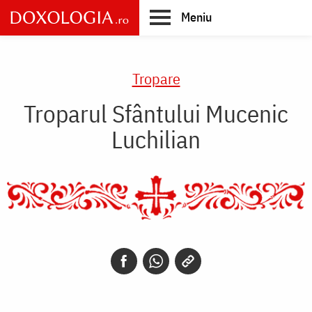
Skip
Meniu
to
main
Main
content
navigation
Tropare
Troparul Sfântului Mucenic
Luchilian