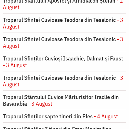
Troparul Sfântului Apostol și Arhidiacon Ștefan
- 2
August
Troparul Sfintei Cuvioase Teodora din Tesalonic
- 3
August
Troparul Sfintei Cuvioase Teodora din Tesalonic
- 3
August
Troparul Sfinţilor Cuvioşi Isaachie, Dalmat şi Faust
- 3 August
Troparul Sfintei Cuvioase Teodora din Tesalonic
- 3
August
Troparul Sfântului Cuvios Mărturisitor Iraclie din
Basarabia
- 3 August
Troparul Sfinţilor şapte tineri din Efes
- 4 August
Troparul Sfinţilor 7 tineri din Efes: Maximilian,