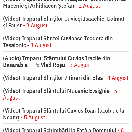
Mucenic și Arhidiacon Ștefan
- 2 August
(Video) Troparul Sfinților Cuvioși Isaachie, Dalmat
și Faust
- 3 August
(Video) Troparul Sfintei Cuvioase Teodora din
Tesalonic
- 3 August
(Audio) Troparul Sfântului Cuvios Iraclie din
Basarabia – Pr. Vlad Roșu
- 3 August
(Video) Troparul Sfinților 7 tineri din Efes
- 4 August
(Video) Troparul Sfântului Mucenic Evsignie
- 5
August
(Video) Troparul Sfântului Cuvios Ioan Iacob de la
Neamț
- 5 August
(Video) Troparul Schimbării la Față a Domnului
- 6