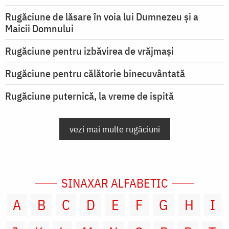
Rugăciune de lăsare în voia lui Dumnezeu şi a
Maicii Domnului
Rugăciune pentru izbăvirea de vrăjmași
Rugăciune pentru călătorie binecuvântată
Rugăciune puternică, la vreme de ispită
vezi mai multe rugăciuni
SINAXAR ALFABETIC
A
B
C
D
E
F
G
H
I