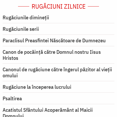
RUGĂCIUNI ZILNICE
Rugăciunile dimineții
Rugăciunile serii
Paraclisul Preasfintei Născătoare de Dumnezeu
Canon de pocăință către Domnul nostru Iisus
Hristos
Canonul de rugăciune către îngerul păzitor al vieții
omului
Rugăciune la începerea lucrului
Psaltirea
Acatistul Sfântului Acoperământ al Maicii
Domnului