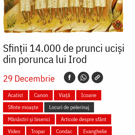
Sfinții 14.000 de prunci uciși
din porunca lui Irod
29 Decembrie
Acatist
Canon
Viață
Icoane
Sfinte moaște
Locuri de pelerinaj
Mănăstiri și biserici
Articole despre sfânt
Video
Tropar
Condac
Evanghelie