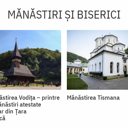
MĂNĂSTIRI ȘI BISERICI
ăstirea Vodița – printre
Mănăstirea Tismana
năstiri atestate
r din Țara
că