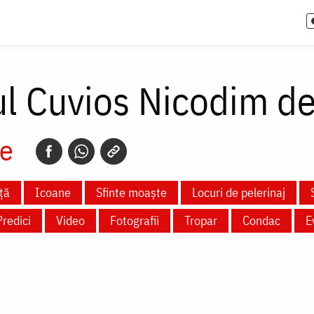
ul Cuvios Nicodim d
e
ță
Icoane
Sfinte moaște
Locuri de pelerinaj
Predici
Video
Fotografii
Tropar
Condac
E