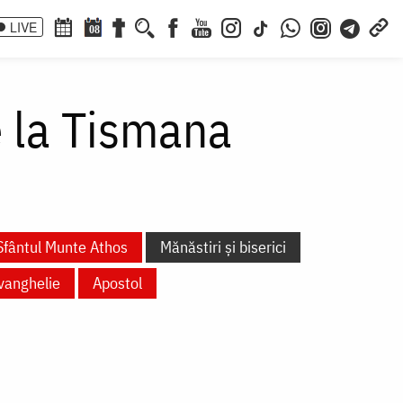
LIVE
08
e la Tismana
Sfântul Munte Athos
Mănăstiri și biserici
vanghelie
Apostol