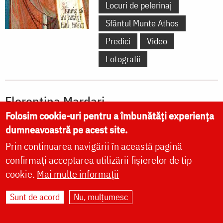
Locuri de pelerinaj
Sfântul Munte Athos
Predici
Video
Fotografii
Florentina Mardari
Folosim cookie-uri pentru a îmbunătăți experiența
Cuvinte ale autorului
Fotografii
dumneavoastră pe acest site.
Locuri de pelerinaj
Mănăstiri și biserici
Prin continuarea navigării în această pagină
confirmați acceptarea utilizării fișierelor de tip
cookie.
Mai multe informații
Realizat de
Sunt de acord
Nu, mulțumesc