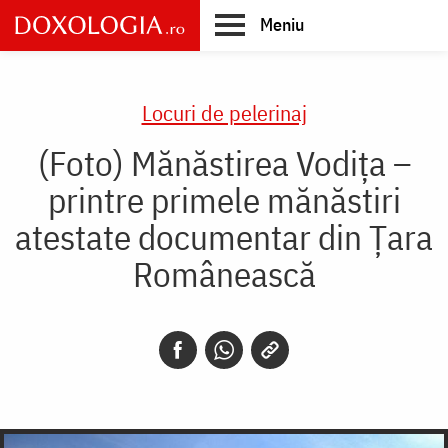
Skip
Meniu
to
main
Main
content
navigation
Locuri de pelerinaj
(Foto) Mănăstirea Vodița –
printre primele mănăstiri
atestate documentar din Țara
Românească