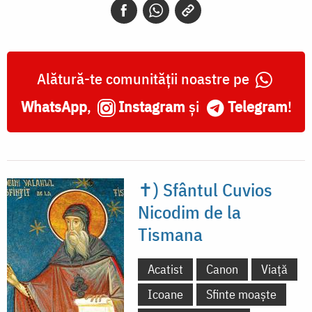
Alătură-te comunității noastre pe
WhatsApp
,
Instagram
și
Telegram
!
✝) Sfântul Cuvios
Nicodim de la
Tismana
Acatist
Canon
Viață
Icoane
Sfinte moaște