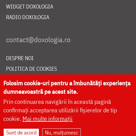
WIDGET DOXOLOGIA
RADIO DOXOLOGIA
DESPRE NOI
POLITICA DE COOKIES
DONEAZĂ ONLINE PENTRU CATEDRALA NAȚIONALĂ
Folosim cookie-uri pentru a îmbunătăți experiența
dumneavoastră pe acest site.
Prin continuarea navigării în această pagină
LIVE
confirmați acceptarea utilizării fișierelor de tip
cookie.
Mai multe informații
Site dezvoltat de
DOXOLOGIA MEDIA
,
Sunt de acord
Nu, mulțumesc