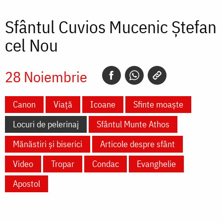
Sfântul Cuvios Mucenic Ștefan
cel Nou
28 Noiembrie
Canon
Viață
Icoane
Sfinte moaște
Locuri de pelerinaj
Sfântul Munte Athos
Mănăstiri și biserici
Articole despre sfânt
Video
Tropar
Condac
Evanghelie
Apostol