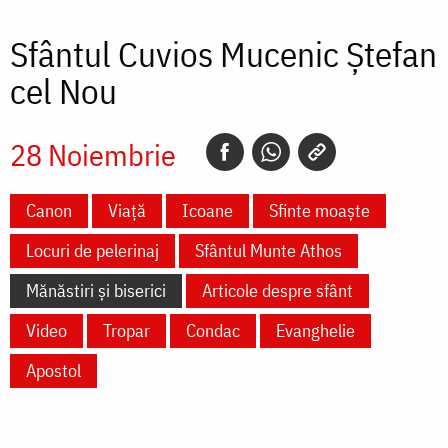
Sfântul Cuvios Mucenic Ștefan
cel Nou
28 Noiembrie
Canon
Viață
Icoane
Sfinte moaște
Locuri de pelerinaj
Sfântul Munte Athos
Mănăstiri și biserici
Articole despre sfânt
Video
Tropar
Condac
Evanghelie
Apostol