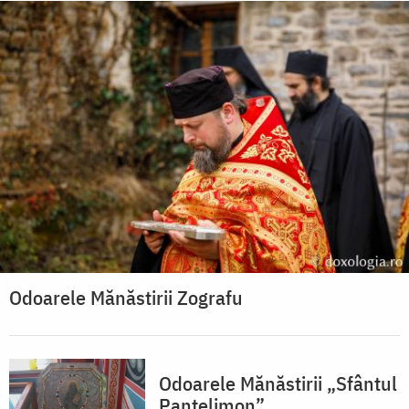
Odoarele Mănăstirii Zografu
Odoarele Mănăstirii „Sfântul
Pantelimon”