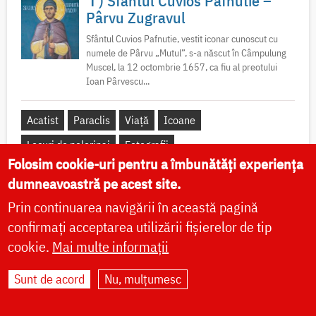
✝) Sfântul Cuvios Pafnutie –
Pârvu Zugravul
Sfântul Cuvios Pafnutie, vestit iconar cunoscut cu
numele de Pârvu „Mutul”, s-a născut în Câmpulung
Muscel, la 12 octombrie 1657, ca fiu al preotului
Ioan Pârvescu...
Acatist
Paraclis
Viață
Icoane
Locuri de pelerinaj
Fotografii
Folosim cookie-uri pentru a îmbunătăți experiența
dumneavoastră pe acest site.
Prin continuarea navigării în această pagină
✝) Sfânta Cuvioasă Teodora de
confirmați acceptarea utilizării fișierelor de tip
la Sihla
cookie.
Mai multe informații
Această floare duhovnicească și mireasă a lui
Hristos, pe care a odrăslit-o pământul binecuvântat
Sunt de acord
Nu, mulțumesc
al Moldovei, s-a născut pe la jumătatea secolului al
XVII-lea, în satul...