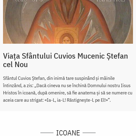
Viața Sfântului Cuvios Mucenic Ștefan
cel Nou
Sfântul Cuvios Ștefan, din inimă tare suspinând și mâinile
întinzând, a zis: „Dacă cineva nu se închină Domnului nostru Iisus
Hristos în icoană, după omenire, să fie anatema și să se numere cu
aceia care au strigat: «Ia-L, ia-L! Răstignește-L pe El!»”.
ICOANE