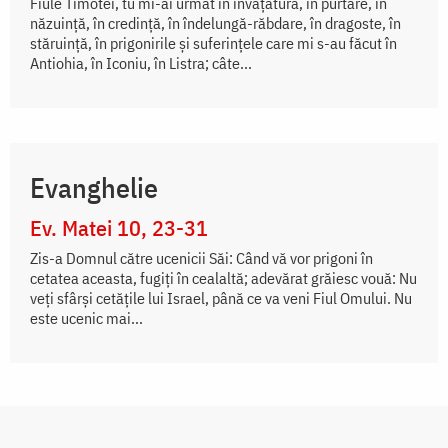
Fiule Timotei, tu mi-ai urmat în învățătură, în purtare, în
năzuință, în credință, în îndelungă-răbdare, în dragoste, în
stăruință, în prigonirile și suferințele care mi s-au făcut în
Antiohia, în Iconiu, în Listra; câte...
Evanghelie
Ev. Matei 10, 23-31
Zis-a Domnul către ucenicii Săi: Când vă vor prigoni în
cetatea aceasta, fugiți în cealaltă; adevărat grăiesc vouă: Nu
veți sfârși cetățile lui Israel, până ce va veni Fiul Omului. Nu
este ucenic mai...