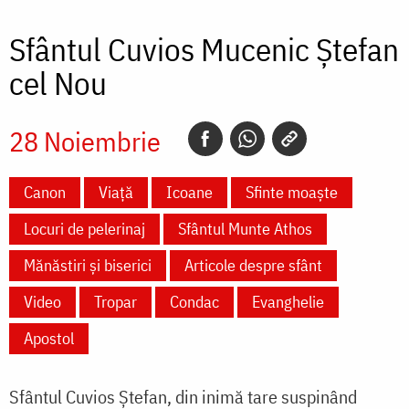
Sfântul Cuvios Mucenic Ștefan
cel Nou
28 Noiembrie
Canon
Viață
Icoane
Sfinte moaște
Locuri de pelerinaj
Sfântul Munte Athos
Mănăstiri și biserici
Articole despre sfânt
Video
Tropar
Condac
Evanghelie
Apostol
Sfântul Cuvios Ștefan, din inimă tare suspinând