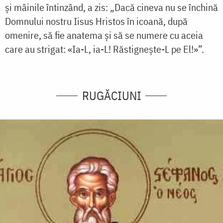
și mâinile întinzând, a zis: „Dacă cineva nu se închină
Domnului nostru Iisus Hristos în icoană, după
omenire, să fie anatema și să se numere cu aceia
care au strigat: «Ia-L, ia-L! Răstignește-L pe El!»”.
RUGĂCIUNI