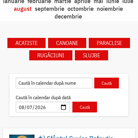
ianuarie
februarie
martie
aprilie
mai
iunie
iulie
august
septembrie
octombrie
noiembrie
decembrie
ACATISTE
CANOANE
PARACLISE
RUGĂCIUNI
SLUJBE
Caută în calendar după dată