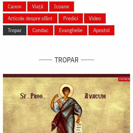
Canon
Viață
Icoane
Articole despre sfânt
Predici
Video
Tropar
Condac
Evanghelie
Apostol
TROPAR