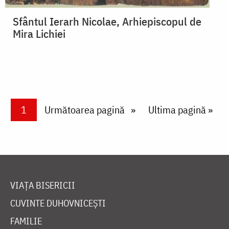
Sfântul Ierarh Nicolae, Arhiepiscopul de
Mira Lichiei
Paginare
Current page
1
Next page
Următoarea pagină
Last page
Ultima pagină »
VIAȚA BISERICII
CUVINTE DUHOVNICEȘTI
FAMILIE