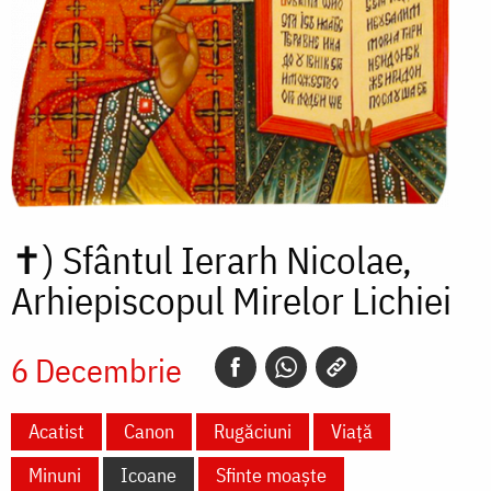
✝)
Sfântul Ierarh Nicolae,
Arhiepiscopul Mirelor Lichiei
6 Decembrie
Acatist
Canon
Rugăciuni
Viață
Minuni
Icoane
Sfinte moaște