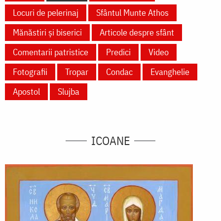
Locuri de pelerinaj
Sfântul Munte Athos
Mănăstiri și biserici
Articole despre sfânt
Comentarii patristice
Predici
Video
Fotografii
Tropar
Condac
Evanghelie
Apostol
Slujba
ICOANE