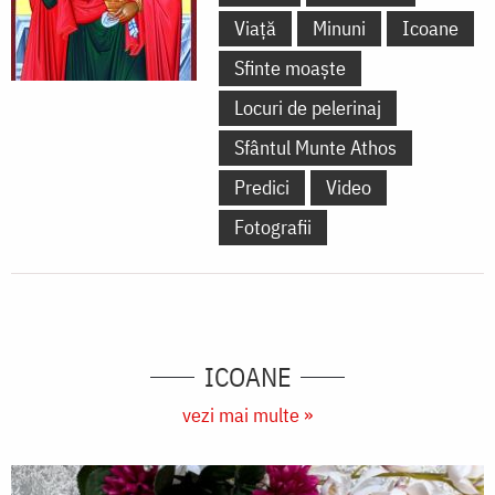
Viață
Minuni
Icoane
Sfinte moaște
Locuri de pelerinaj
Sfântul Munte Athos
Predici
Video
Fotografii
ICOANE
vezi mai multe »