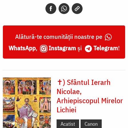
Sfânta
Maria
Magdalena
Alătură-te comunității noastre pe
WhatsApp
,
Instagram
și
Telegram
!
✝) Sfântul Ierarh
Nicolae,
Arhiepiscopul Mirelor
Lichiei
Acatist
Canon