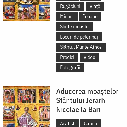
Rugăciuni
Viață
Minuni
Icoane
Sfinte moaște
Locuri de pelerinaj
Sfântul Munte Athos
Predici
Video
Fotografii
Aducerea moaștelor
Sfântului Ierarh
Nicolae la Bari
Acatist
Canon