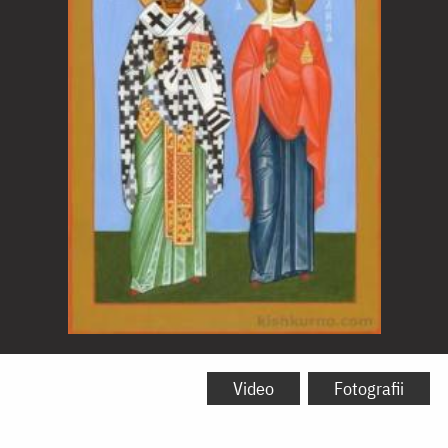
Sfântul
Nicolae
Video
Fotografii
și