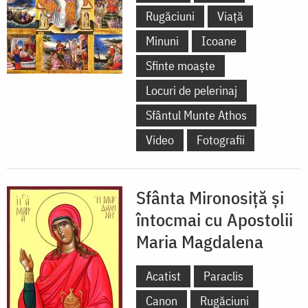
Rugăciuni
Viață
Minuni
Icoane
Sfinte moaște
Locuri de pelerinaj
Sfântul Munte Athos
Video
Fotografii
Sfânta Mironosiță și
întocmai cu Apostolii
Maria Magdalena
Acatist
Paraclis
Canon
Rugăciuni