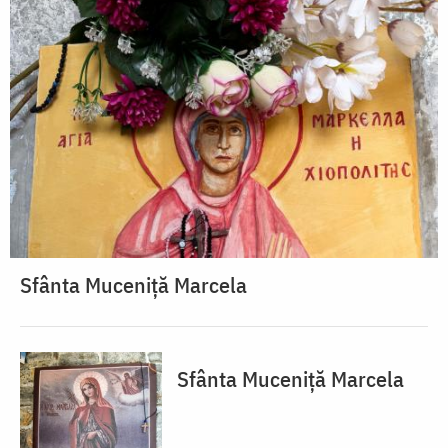
Sfânta Muceniță Marcela
Sfânta Muceniță Marcela