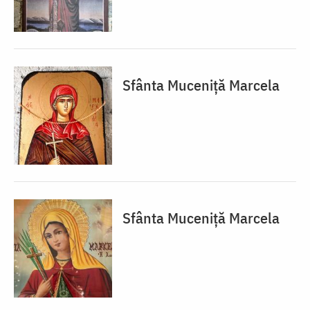
Sfânta Muceniță Marcela
Sfânta Muceniță Marcela