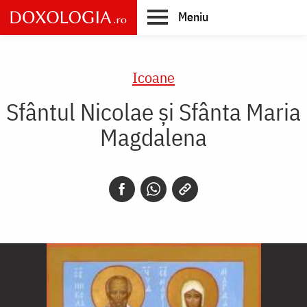
Skip
Meniu
to
main
Main
content
navigation
Icoane
Sfântul Nicolae și Sfânta Maria
Magdalena