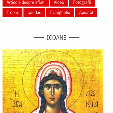
Articole despre sfânt
Video
Fotografii
Tropar
Condac
Evanghelie
Apostol
ICOANE