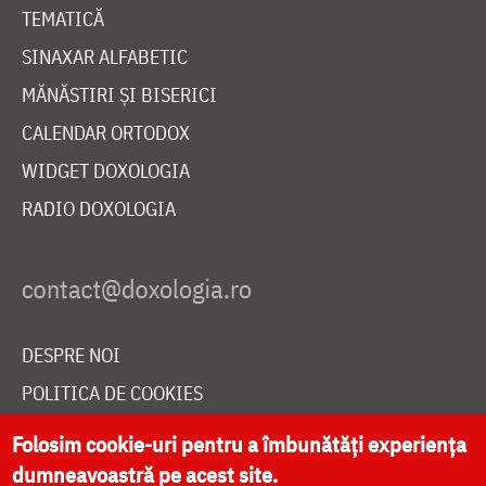
TEMATICĂ
SINAXAR ALFABETIC
MĂNĂSTIRI ȘI BISERICI
CALENDAR ORTODOX
WIDGET DOXOLOGIA
RADIO DOXOLOGIA
DESPRE NOI
POLITICA DE COOKIES
DONEAZĂ ONLINE PENTRU CATEDRALA NAȚIONALĂ
Folosim cookie-uri pentru a îmbunătăți experiența
dumneavoastră pe acest site.