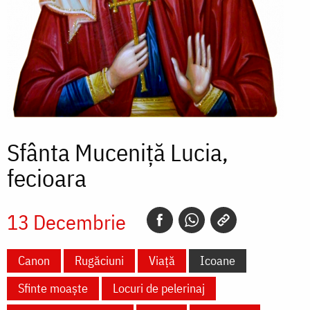
Sfânta Muceniță Lucia,
fecioara
13 Decembrie
Canon
Rugăciuni
Viață
Icoane
Sfinte moaște
Locuri de pelerinaj