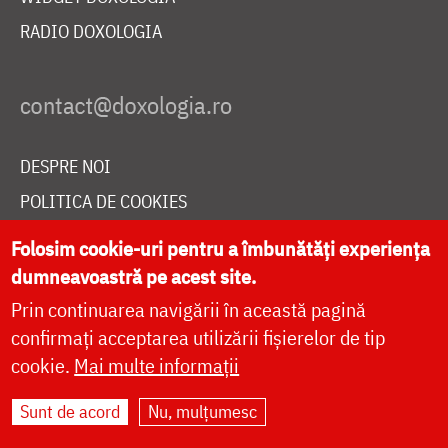
RADIO DOXOLOGIA
DESPRE NOI
POLITICA DE COOKIES
DONEAZĂ ONLINE PENTRU CATEDRALA NAȚIONALĂ
Folosim cookie-uri pentru a îmbunătăți experiența
dumneavoastră pe acest site.
Prin continuarea navigării în această pagină
LIVE
confirmați acceptarea utilizării fișierelor de tip
cookie.
Mai multe informații
Site dezvoltat de
DOXOLOGIA MEDIA
,
Sunt de acord
Nu, mulțumesc
Arhiepiscopia Iașilor | ©
doxologia.ro