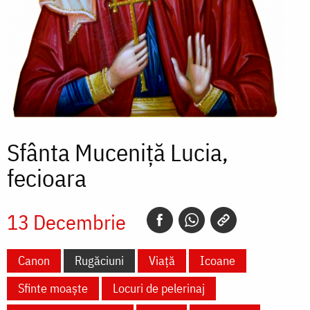
Sfânta Muceniță Lucia,
fecioara
13 Decembrie
Canon
Rugăciuni
Viață
Icoane
Sfinte moaște
Locuri de pelerinaj