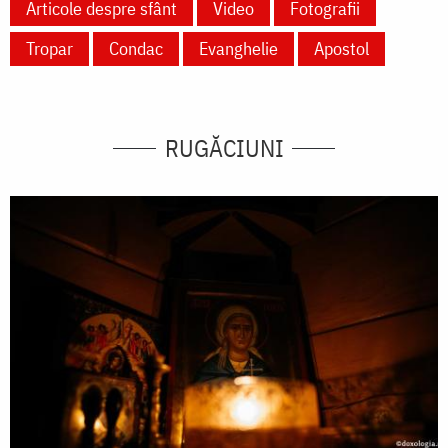
Articole despre sfânt
Video
Fotografii
Tropar
Condac
Evanghelie
Apostol
RUGĂCIUNI