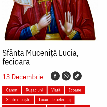
Sfânta Muceniță Lucia,
fecioara
13 Decembrie
Canon
Rugăciuni
Viață
Icoane
Sfinte moaște
Locuri de pelerinaj