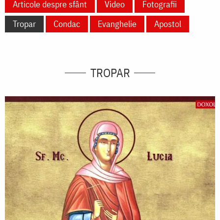
Articole despre sfânt
Video
Fotografii
Tropar
Condac
Evanghelie
Apostol
TROPAR