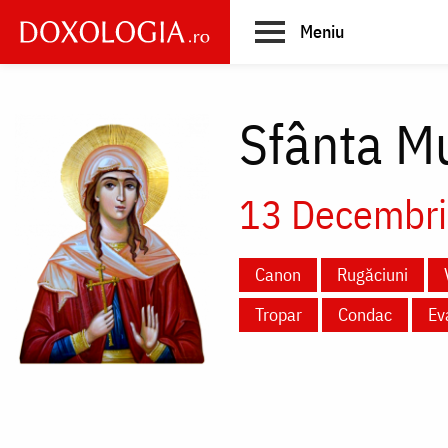
Skip
Meniu
to
main
Main
content
navigation
Sfânta Mu
13 Decembri
Canon
Rugăciuni
Tropar
Condac
Ev