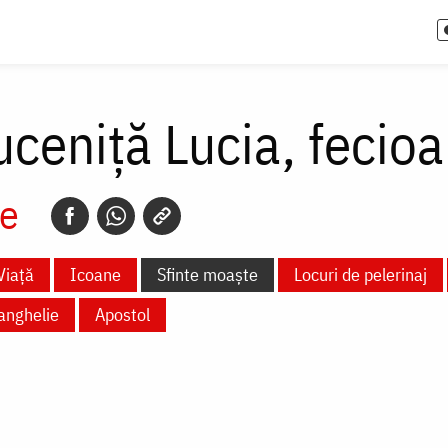
ceniță Lucia, fecioa
e
Viață
Icoane
Sfinte moaște
Locuri de pelerinaj
anghelie
Apostol