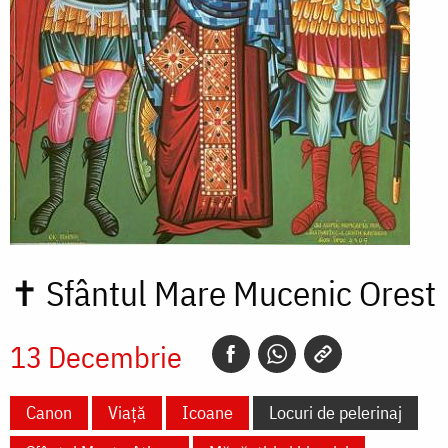
✝
Sfântul Mare Mucenic Orest
13 Decembrie
Canon
Viață
Icoane
Locuri de pelerinaj