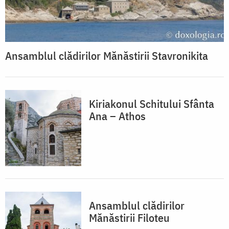
Ansamblul clădirilor Mănăstirii Stavronikita
Kiriakonul Schitului Sfânta
Ana – Athos
Ansamblul clădirilor
Mănăstirii Filoteu