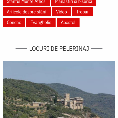
Sfântul Munte Athos
Mănăstiri și biserici
Articole despre sfânt
Video
Tropar
Condac
Evanghelie
Apostol
LOCURI DE PELERINAJ