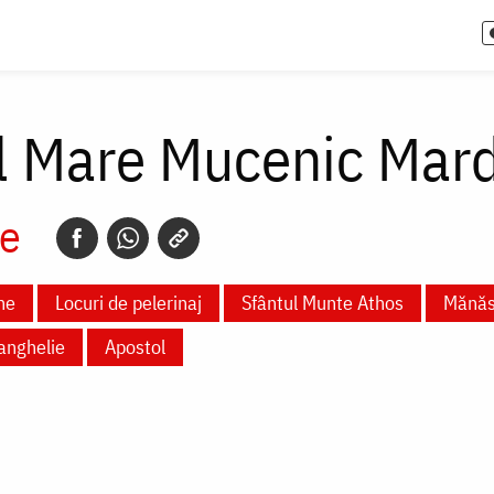
l Mare Mucenic Mard
e
ne
Locuri de pelerinaj
Sfântul Munte Athos
Mănăst
anghelie
Apostol