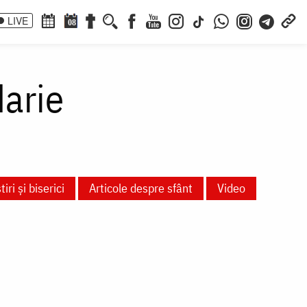
LIVE
08
arie
iri și biserici
Articole despre sfânt
Video