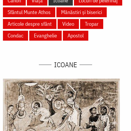
Canon
Viață
Icoane
Locuri de pelerinaj
Sfântul Munte Athos
Mănăstiri și biserici
Articole despre sfânt
Video
Tropar
Condac
Evanghelie
Apostol
ICOANE