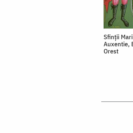
Sfinții Mar
Auxentie, 
Orest