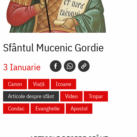
Sfântul Mucenic Gordie
3 Ianuarie
Canon
Viață
Icoane
Articole despre sfânt
Video
Tropar
Condac
Evanghelie
Apostol