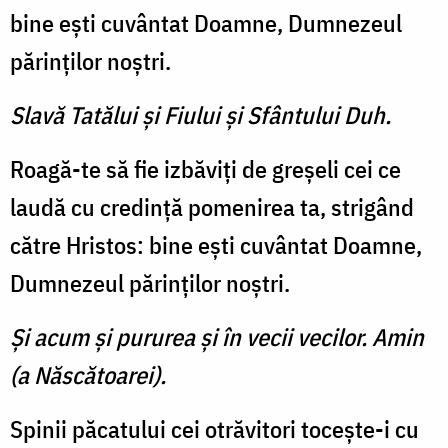
bine eşti cuvântat Doamne, Dumnezeul
părinţilor noştri.
Slavă Tatălui şi Fiului şi Sfântului Duh.
Roagă-te să fie izbăviţi de greşeli cei ce
laudă cu credinţă pomenirea ta, strigând
către Hristos: bine eşti cuvântat Doamne,
Dumnezeul părinţilor noştri.
Şi acum şi pururea şi în vecii vecilor. Amin
(a Născătoarei).
Spinii păcatului cei otrăvitori toceşte-i cu