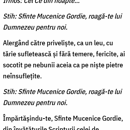
Irmos: Cel Ce din noapte...
Stih: Sfinte Mucenice Gordie, roagă-te lui
Dumnezeu pentru noi.
Alergând către privelişte, ca un leu, cu
tărie sufletească şi fără temere, fericite, ai
socotit pe nebunii aceia ca pe nişte pietre
neînsufleţite.
Stih: Sfinte Mucenice Gordie, roagă-te lui
Dumnezeu pentru noi.
Împărtăşindu-te, Sfinte Mucenice Gordie,
din învăţăturile Scripturii celei de