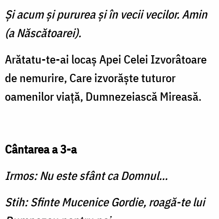
Şi acum şi pururea şi în vecii vecilor. Amin
(a Născătoarei).
Arătatu-te-ai locaş Apei Celei Izvorâtoare
de nemurire, Care izvorăşte tuturor
oamenilor viaţă, Dumnezeiască Mireasă.
Cântarea a 3-a
Irmos: Nu este sfânt ca Domnul...
Stih: Sfinte Mucenice Gordie, roagă-te lui