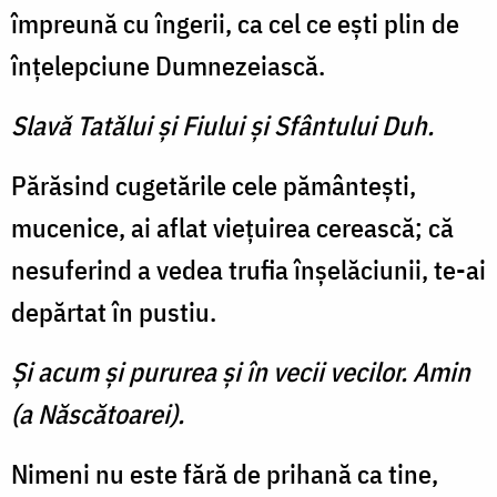
împreună cu îngerii, ca cel ce eşti plin de
înţelepciune Dumnezeiască.
Slavă Tatălui şi Fiului şi Sfântului Duh.
Părăsind cugetările cele pământeşti,
mucenice, ai aflat vieţuirea cerească; că
nesuferind a vedea trufia înşelăciunii, te-ai
depărtat în pustiu.
Şi acum şi pururea şi în vecii vecilor. Amin
(a Născătoarei).
Nimeni nu este fără de prihană ca tine,