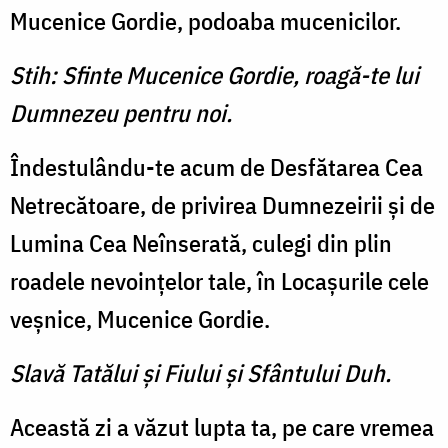
Mucenice Gordie, podoaba mucenicilor.
Stih: Sfinte Mucenice Gordie, roagă-te lui
Dumnezeu pentru noi.
Îndestulându-te acum de Desfătarea Cea
Netrecătoare, de privirea Dumnezeirii şi de
Lu­mina Cea Neînserată, culegi din plin
roadele nevoinţelor tale, în Locaşurile cele
veşnice, Mucenice Gordie.
Slavă Tatălui şi Fiului şi Sfântului Duh.
Această zi a văzut lupta ta, pe care vremea