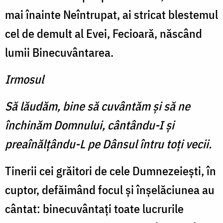
mai înainte Neîntrupat, ai stricat blestemul
cel de demult al Evei, Fecioară, născând
lumii Binecuvântarea.
Irmosul
Să lăudăm, bine să cuvântăm şi să ne
închinăm Domnului, cântându-I şi
preaînălţându-L pe Dânsul întru toţi vecii.
Tinerii cei grăitori de cele Dumnezeieşti, în
cuptor, defăimând focul şi înşelăciunea au
cântat: binecuvântaţi toate lucrurile