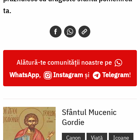
ta.
Alătură-te comunității noastre pe
WhatsApp
,
Instagram
și
Telegram
!
Sfântul Mucenic
Gordie
Canon
Viață
Icoane