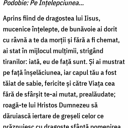
Podobie: Pe Înţelepciunea...
Aprins fiind de dragostea lui Iisus,
mucenice înţelepte, de bunăvoie ai dorit
cu râvnă a te da morţii şi fără a fi chemat,
ai stat în mijlocul mulţimii, strigând
tiranilor: iată, eu de faţă sunt. Şi ai mustrat
pe faţă înşelăciunea, iar capul tău a fost
tăiat de sabie, fericite şi către Viaţa cea
fără de sfârşit te-ai mutat, prealăudate;
roagă-te lui Hristos Dumnezeu să
dăruiască iertare de greşeli celor ce
prăznuiesc cu dragoste sfântă pomenirea