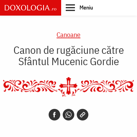
Skip
Meniu
to
main
Main
content
navigation
Canoane
Canon de rugăciune către
Sfântul Mucenic Gordie