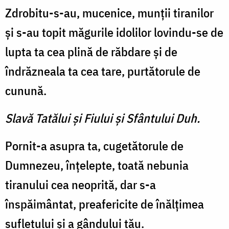
Zdrobitu-s-au, mucenice, munţii tiranilor
şi s-au topit măgurile idolilor lovindu-se de
lupta ta cea plină de răbdare şi de
îndrăzneala ta cea tare, purtătorule de
cunună.
Slavă Tatălui şi Fiului şi Sfântului Duh.
Pornit-a asupra ta, cugetătorule de
Dumnezeu, înţelepte, toată nebunia
tiranului cea neoprită, dar s-a
înspăimântat, preafericite de înălţimea
sufletului şi a gândului tău.