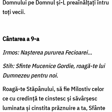
Domnului pe Domnul şi-L preaînălţaţi întru
toţi vecii.
Cântarea a 9-a
Irmos: Naşterea pururea Fecioarei...
Stih: Sfinte Mucenice Gordie, roagă-te lui
Dumnezeu pentru noi.
Roagă-te Stăpânului, să fie Milostiv celor
ce cu credinţă te cinstesc şi săvârşesc
luminata şi cinstita prăznuire a ta, Sfânte