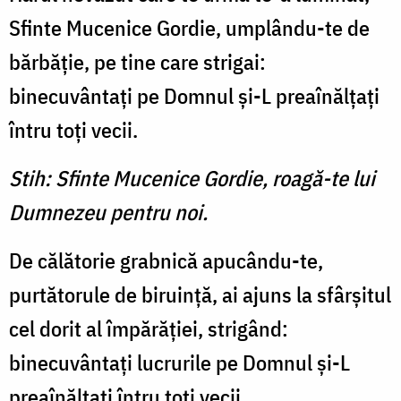
Sfinte Mucenice Gordie, umplându-te de
bărbăţie, pe tine care strigai:
binecuvântaţi pe Domnul şi-L preaînălţaţi
întru toţi vecii.
Stih: Sfinte Mucenice Gordie, roagă-te lui
Dumnezeu pentru noi.
De călătorie grabnică apucându-te,
purtătorule de biruinţă, ai ajuns la sfârşitul
cel dorit al împărăţiei, strigând:
binecuvântaţi lucrurile pe Domnul şi-L
preaînălţaţi întru toţi vecii.