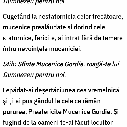
Dumnezeu pentru noi.
Cugetând la nestatornicia celor trecătoare,
mucenice prealăudate şi dorind cele
statornice, fericite, ai intrat fără de temere
întru nevoinţele muceniciei.
Stih: Sfinte Mucenice Gordie, roagă-te lui
Dumnezeu pentru noi.
Lepădat-ai deşertăciunea cea vremelnică
şi ţi-ai pus gândul la cele ce rămân
pururea, Preafericite Mucenice Gordie. Şi
fugind de la oameni te-ai făcut locuitor