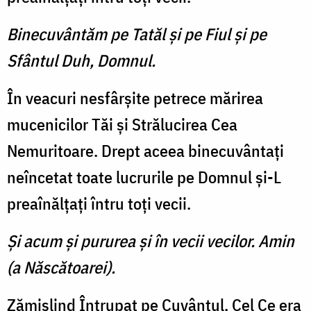
Binecuvântăm pe Tatăl şi pe Fiul şi pe
Sfântul Duh, Domnul.
În veacuri nesfârşite petrece mărirea
mucenicilor Tăi şi Strălucirea Cea
Nemuritoare. Drept aceea binecuvântaţi
neîncetat toate lucrurile pe Domnul şi-L
preaînălţaţi întru toţi vecii.
Şi acum şi pururea şi în vecii vecilor. Amin
(a Născătoarei).
Zămislind Întrupat pe Cuvântul, Cel Ce era