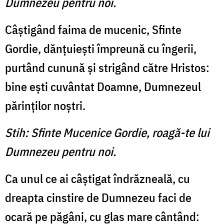
Dumnezeu pentru noi.
Câştigând faima de mucenic, Sfinte
Gordie, dănţuieşti împreună cu îngerii,
purtând cunună şi strigând către Hristos:
bine eşti cuvântat Doamne, Dumnezeul
părinţilor noştri.
Stih: Sfinte Mucenice Gordie, roagă-te lui
Dumnezeu pentru noi.
Ca unul ce ai câştigat îndrăzneală, cu
dreapta cinstire de Dumnezeu faci de
ocară pe păgâni, cu glas mare cântând: