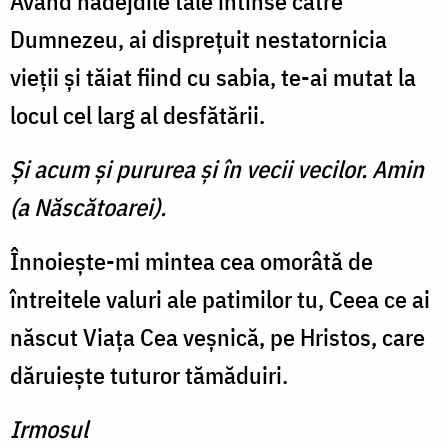
Având nădejdile tale întinse către
Dumnezeu, ai dispreţuit nestatornicia
vieţii şi tăiat fiind cu sabia, te-ai mutat la
locul cel larg al desfătării.
Şi acum şi pururea şi în vecii vecilor. Amin
(a Născătoarei).
Înnoieşte-mi mintea cea omorâtă de
întreitele valuri ale patimilor tu, Ceea ce ai
născut Viaţa Cea veşnică, pe Hristos, care
dăruieşte tuturor tămăduiri.
Irmosul