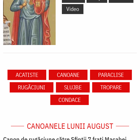
Video
ACATISTE
CANOANE
PARACLISE
RUGĂCIUNI
SLUJBE
TROPARE
CONDACE
CANOANELE LUNII AUGUST
Canon de rugăciune către Sfinţii 7 fraţi Macabei,