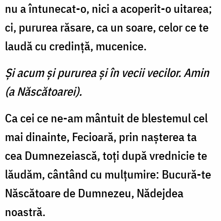
nu a întunecat-o, nici a acoperit-o uitarea;
ci, pururea răsare, ca un soare, celor ce te
laudă cu credinţă, mucenice.
Şi acum şi pururea şi în vecii vecilor. Amin
(a Născătoarei).
Ca cei ce ne-am mântuit de blestemul cel
mai dinainte, Fecioară, prin naşterea ta
cea Dumnezeiască, toţi după vrednicie te
lăudăm, cântând cu mulţumire: Bucură-te
Născătoare de Dumnezeu, Nădejdea
noastră.