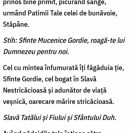
prinos bine primit, picurând sânge,
urmând Patimii Tale celei de bunăvoie,
Stăpâne.
Stih: Sfinte Mucenice Gordie, roagă-te lui
Dumnezeu pentru noi.
Cel cu mintea înfumurată îţi făgăduia ţie,
Sfinte Gordie, cel bogat în Slavă
Nestricăcioasă şi adunător de viaţă
veşnică, oarecare mărire stricăcioasă.
Slavă Tatălui şi Fiului şi Sfântului Duh.