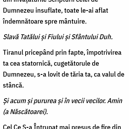
Dumnezeu insuflate, toate le-ai aflat
îndemnătoare spre mântuire.
Slavă Tatălui şi Fiului şi Sfântului Duh.
Tiranul pricepând prin fapte, împotrivirea
ta cea statornică, cugetătorule de
Dumnezeu, s-a lovit de tăria ta, ca valul de
stâncă.
Şi acum şi pururea şi în vecii vecilor. Amin
(a Născătoarei).
Cel Ce S-a Întrupat mai presus de fire din