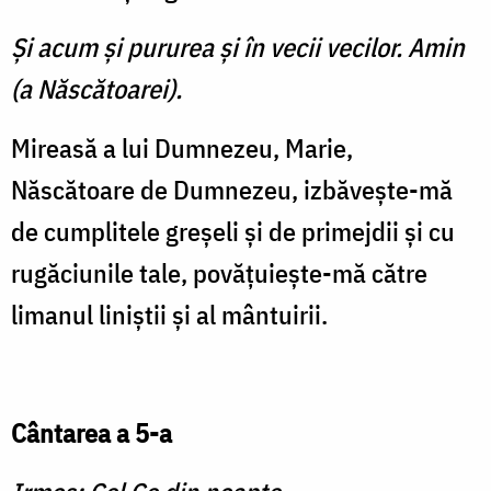
Şi acum şi pururea şi în vecii vecilor. Amin
(a Născătoarei).
Mireasă a lui Dumnezeu, Marie,
Născătoare de Dumnezeu, izbăveşte-mă
de cumplitele greşeli şi de primejdii şi cu
rugăciunile tale, povăţuieşte-mă către
limanul liniştii şi al mântuirii.
Cântarea a 5-a