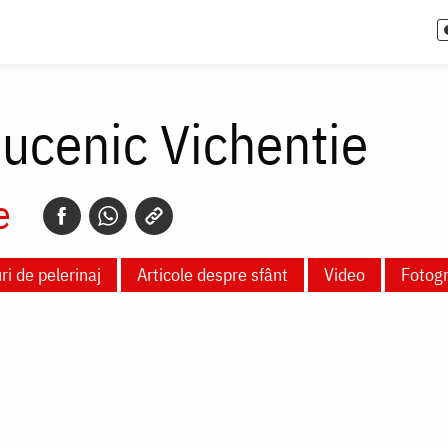
ucenic Vichentie
e
ri de pelerinaj
Articole despre sfânt
Video
Fotogr