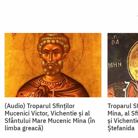
(Audio) Troparul Sfinților
Troparul S
Mucenici Victor, Vichentie și al
Mina, al Sf
Sfântului Mare Mucenic Mina (în
şi Vichenti
limba greacă)
Ştefanida