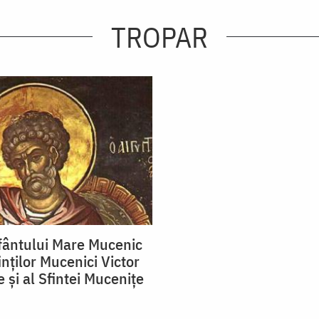
TROPAR
fântului Mare Mucenic
inţilor Mucenici Victor
e şi al Sfintei Muceniţe