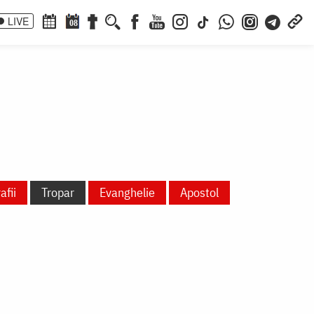
LIVE
08
afii
Tropar
Evanghelie
Apostol