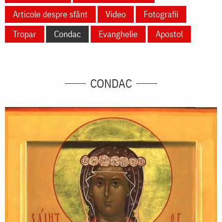
Articole despre sfânt
Video
Fotografii
Tropar
Condac
Evanghelie
Apostol
CONDAC