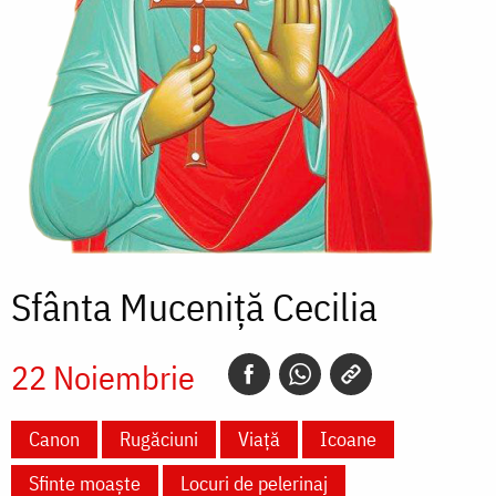
Sfânta Muceniță Cecilia
22 Noiembrie
Canon
Rugăciuni
Viață
Icoane
Sfinte moaște
Locuri de pelerinaj