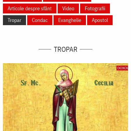
Articole despre sfânt
Video
Fotografii
Tropar
Condac
Evanghelie
Apostol
TROPAR