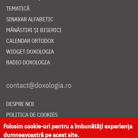
TEMATICĂ
SINAXAR ALFABETIC
MĂNĂSTIRI ȘI BISERICI
CALENDAR ORTODOX
WIDGET DOXOLOGIA
RADIO DOXOLOGIA
DESPRE NOI
POLITICA DE COOKIES
DONEAZĂ ONLINE PENTRU CATEDRALA NAȚIONALĂ
Folosim cookie-uri pentru a îmbunătăți experiența
dumneavoastră pe acest site.