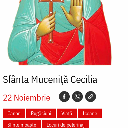
Sfânta Muceniță Cecilia
22 Noiembrie
Canon
Rugăciuni
Viață
Icoane
Sfinte moaște
Locuri de pelerinaj