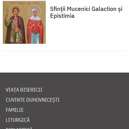
Sfinții Mucenici Galaction și
Epistimia
VIAȚA BISERICII
CUVINTE DUHOVNICEȘTI
FAMILIE
LITURGICĂ