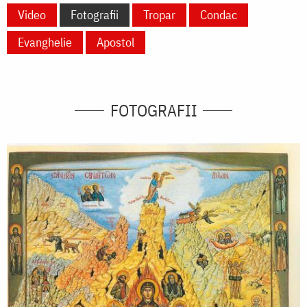
Video
Fotografii
Tropar
Condac
Evanghelie
Apostol
FOTOGRAFII