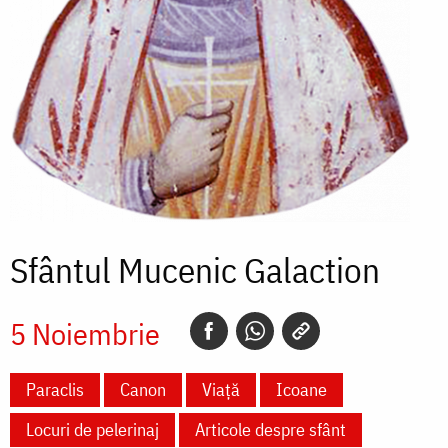
Sfântul Mucenic Galaction
5 Noiembrie
Paraclis
Canon
Viață
Icoane
Locuri de pelerinaj
Articole despre sfânt