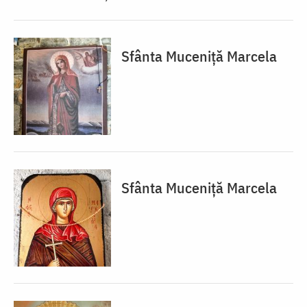
Sfânta Muceniță Marcela
Sfânta Muceniță Marcela