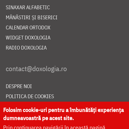
SINAXAR ALFABETIC
MĂNĂSTIRI ȘI BISERICI
CALENDAR ORTODOX
WIDGET DOXOLOGIA
RADIO DOXOLOGIA
DESPRE NOI
POLITICA DE COOKIES
DONEAZĂ ONLINE PENTRU CATEDRALA NAȚIONALĂ
Folosim cookie-uri pentru a îmbunătăți experiența
dumneavoastră pe acest site.
Prin continuarea navigării în această pagină
LIVE