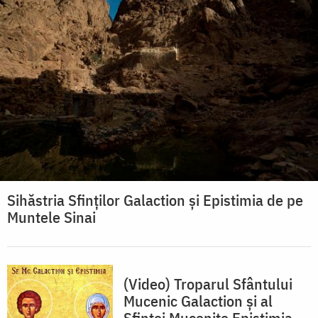
Sihăstria Sfinților Galaction și Epistimia de pe
Muntele Sinai
(Video) Troparul Sfântului
Mucenic Galaction și al
Sfintei Mucenițe Epistimia