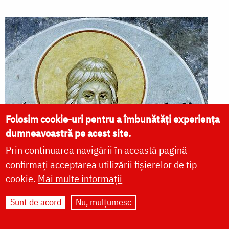
Folosim cookie-uri pentru a îmbunătăți experiența
dumneavoastră pe acest site.
Prin continuarea navigării în această pagină
confirmați acceptarea utilizării fișierelor de tip
cookie.
Mai multe informații
Sunt de acord
Nu, mulțumesc