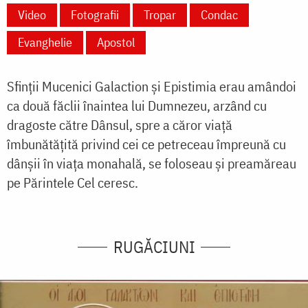
Video
Fotografii
Tropar
Condac
Evanghelie
Apostol
Sfinții Mucenici Galaction și Epistimia
erau amândoi
ca două făclii înaintea lui Dumnezeu, arzând cu
dragoste către Dânsul, spre a căror viață
îmbunătățită privind cei ce petreceau împreună cu
dânșii în viața monahală, se foloseau și preamăreau
pe Părintele Cel ceresc.
RUGĂCIUNI