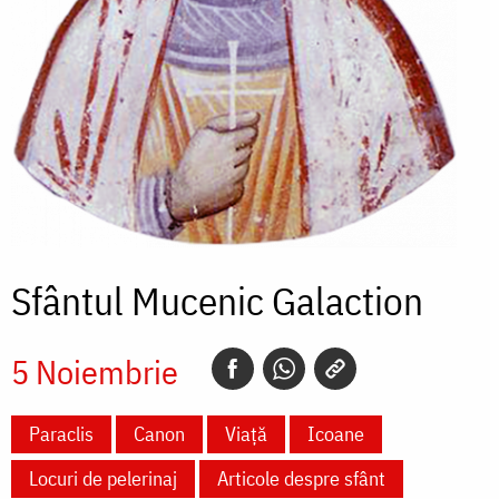
Sfântul Mucenic Galaction
5 Noiembrie
Paraclis
Canon
Viață
Icoane
Locuri de pelerinaj
Articole despre sfânt