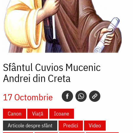
Sfântul Cuvios Mucenic
Andrei din Creta
17 Octombrie
Canon
Viață
Icoane
Articole despre sfânt
Predici
Video