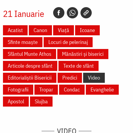
21 Ianuarie
Acatist
Canon
Viață
Icoane
Sfinte moaște
Locuri de pelerinaj
Sfântul Munte Athos
Mănăstiri și biserici
Articole despre sfânt
Texte de sfânt
Editorialiștii Bisericii
Predici
Video
Fotografii
Tropar
Condac
Evanghelie
Apostol
Slujba
VIDEO