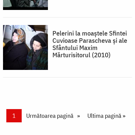
Pelerini la moaștele Sfintei
Cuvioase Parascheva și ale
Sfântului Maxim
Mărturisitorul (2010)
Paginare
Current page
1
Next page
Următoarea pagină
Last page
Ultima pagină »