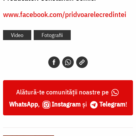
www.facebook.com/pridvoarelecredintei
Video
Fotografii
Alătură-te comunității noastre pe
WhatsApp
,
Instagram
și
Telegram
!