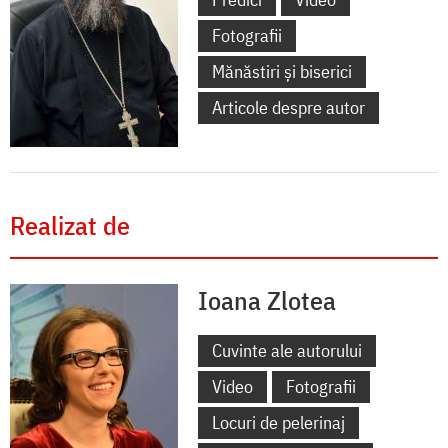
Fotografii
Mănăstiri și biserici
Articole despre autor
Realizat de
Ioana Zlotea
Cuvinte ale autorului
Video
Fotografii
Locuri de pelerinaj