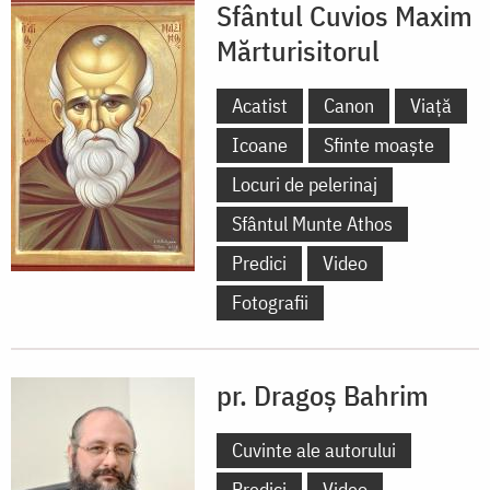
Sfântul Cuvios Maxim
Mărturisitorul
Acatist
Canon
Viață
Icoane
Sfinte moaște
Locuri de pelerinaj
Sfântul Munte Athos
Predici
Video
Fotografii
pr. Dragoș Bahrim
Cuvinte ale autorului
Predici
Video