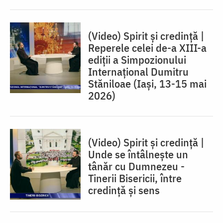
(Video) Spirit și credință |
Reperele celei de-a XIII-a
ediții a Simpozionului
Internațional Dumitru
Stăniloae (Iaşi, 13-15 mai
2026)
(Video) Spirit și credință |
Unde se întâlnește un
tânăr cu Dumnezeu -
Tinerii Bisericii, între
credinţă şi sens