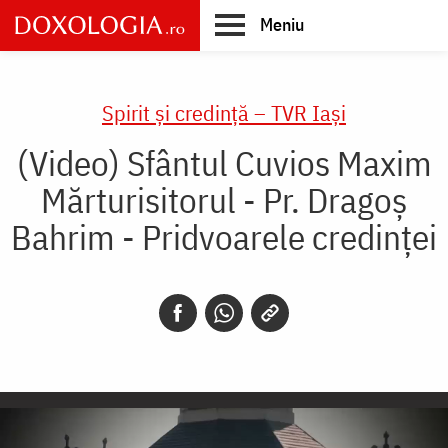
Skip
Meniu
to
main
Main
content
navigation
Spirit și credință – TVR Iași
(Video) Sfântul Cuvios Maxim
Mărturisitorul - Pr. Dragoș
Bahrim - Pridvoarele credinței