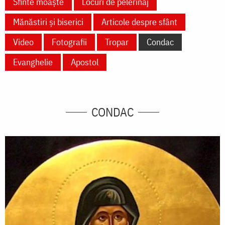
Sfinte moaște
Locuri de pelerinaj
Mănăstiri și biserici
Articole despre sfânt
Video
Fotografii
Tropar
Condac
Evanghelie
Apostol
CONDAC