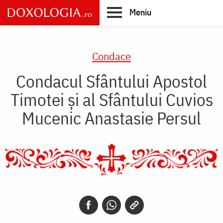
Skip
Meniu
to
main
Main
content
navigation
Condace
Condacul Sfântului Apostol
Timotei şi al Sfântului Cuvios
Mucenic Anastasie Persul