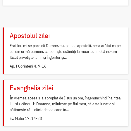
Apostolul zilei
Fraților, mi se pare că Dumnezeu, pe noi, apostolii, ne-a arătat ca pe
cei din urmă oameni, ca pe niște osândiți la moarte, fiindcă ne-am
făcut priveliște lumii și îngerilor și...
Ap. I Corinteni 4, 9-16
Evanghelia zilei
În vremea aceea s-a apropiat de Iisus un om, îngenunchind înaintea
Lui și zicându-I: Doamne, miluiește pe fiul meu, că este lunatic și
pătimește rău, căci adesea cade în...
Ev. Matei 17, 14-23