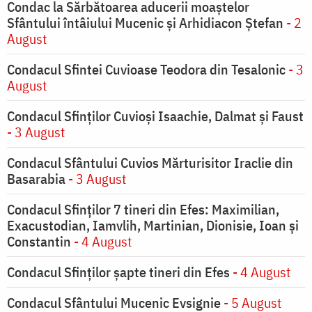
Condac la Sărbătoarea aducerii moaştelor
Sfântului întâiului Mucenic şi Arhidiacon Ştefan
- 2
August
Condacul Sfintei Cuvioase Teodora din Tesalonic
- 3
August
Condacul Sfinţilor Cuvioşi Isaachie, Dalmat şi Faust
- 3 August
Condacul Sfântului Cuvios Mărturisitor Iraclie din
Basarabia
- 3 August
Condacul Sfinţilor 7 tineri din Efes: Maximilian,
Exacustodian, Iamvlih, Martinian, Dionisie, Ioan şi
Constantin
- 4 August
Condacul Sfinţilor şapte tineri din Efes
- 4 August
Condacul Sfântului Mucenic Evsignie
- 5 August