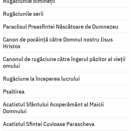
Rugăciunile dimineții
Rugăciunile serii
Paraclisul Preasfintei Născătoare de Dumnezeu
Canon de pocăință către Domnul nostru Iisus
Hristos
Canonul de rugăciune către îngerul păzitor al vieții
omului
Rugăciune la începerea lucrului
Psaltirea
Acatistul Sfântului Acoperământ al Maicii
Domnului
Acatistul Sfintei Cuvioase Parascheva