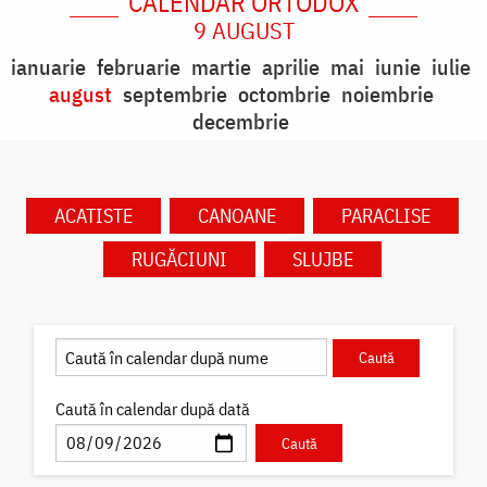
CALENDAR ORTODOX
9 AUGUST
ianuarie
februarie
martie
aprilie
mai
iunie
iulie
august
septembrie
octombrie
noiembrie
decembrie
ACATISTE
CANOANE
PARACLISE
RUGĂCIUNI
SLUJBE
Caută în calendar după dată