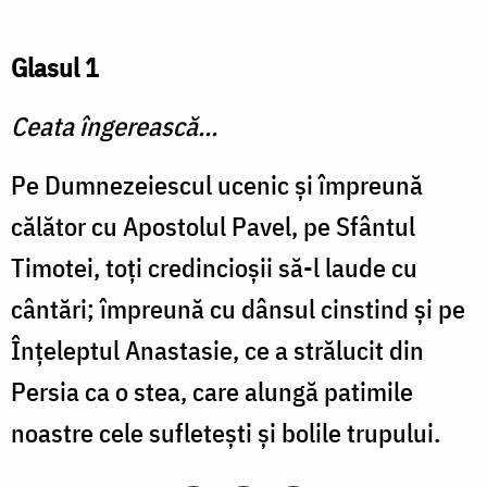
Glasul 1
Ceata îngerească...
Pe Dumnezeiescul ucenic şi împreună
călător cu Apostolul Pavel, pe Sfântul
Timotei, toţi credincioşii să-l laude cu
cântări; împreună cu dânsul cinstind şi pe
Înţeleptul Anastasie, ce a strălucit din
Persia ca o stea, care alungă patimile
noastre cele sufleteşti şi bolile trupului.