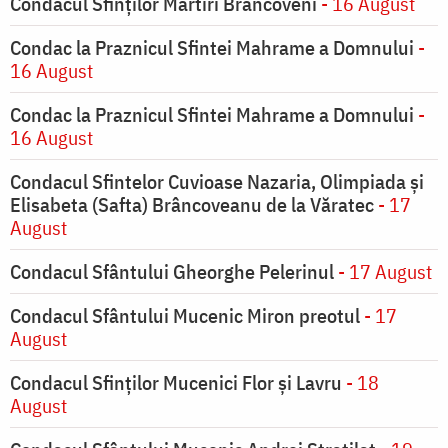
Condacul Sfinților Martiri Brâncoveni
- 16 August
Condac la Praznicul Sfintei Mahrame a Domnului
-
16 August
Condac la Praznicul Sfintei Mahrame a Domnului
-
16 August
Condacul Sfintelor Cuvioase Nazaria, Olimpiada și
Elisabeta (Safta) Brâncoveanu de la Văratec
- 17
August
Condacul Sfântului Gheorghe Pelerinul
- 17 August
Condacul Sfântului Mucenic Miron preotul
- 17
August
Condacul Sfinţilor Mucenici Flor şi Lavru
- 18
August