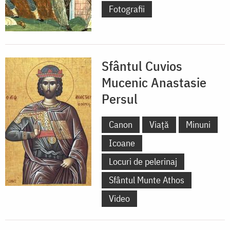
Fotografii
Sfântul Cuvios
Mucenic Anastasie
Persul
Canon
Viață
Minuni
Icoane
Locuri de pelerinaj
Sfântul Munte Athos
Video