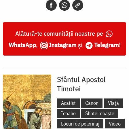
Alătură-te comunității noastre pe
WhatsApp
,
Instagram
și
Telegram
!
Sfântul Apostol
Timotei
Acatist
Canon
Viață
Icoane
Sfinte moaște
Locuri de pelerinaj
Video