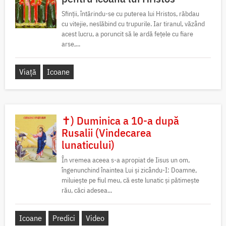
Sfinții, întărindu-se cu puterea lui Hristos, răbdau
cu vitejie, neslăbind cu trupurile. Iar tiranul, văzând
acest lucru, a poruncit să le ardă fețele cu fiare
arse,...
Viață
Icoane
✝) Duminica a 10-a după
Rusalii (Vindecarea
lunaticului)
În vremea aceea s-a apropiat de Iisus un om,
îngenunchind înaintea Lui și zicându-I: Doamne,
miluiește pe fiul meu, că este lunatic și pătimește
rău, căci adesea...
Icoane
Predici
Video