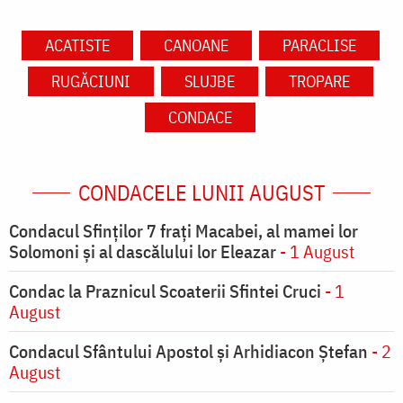
ACATISTE
CANOANE
PARACLISE
RUGĂCIUNI
SLUJBE
TROPARE
CONDACE
CONDACELE LUNII AUGUST
Condacul Sfinţilor 7 fraţi Macabei, al mamei lor
Solomoni şi al dascălului lor Eleazar
- 1 August
Condac la Praznicul Scoaterii Sfintei Cruci
- 1
August
Condacul Sfântului Apostol și Arhidiacon Ștefan
- 2
August