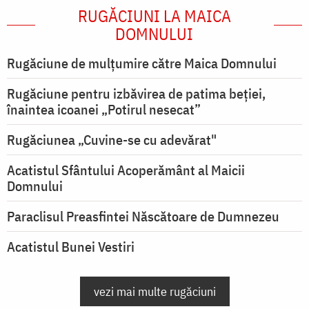
RUGĂCIUNI LA MAICA
DOMNULUI
Rugăciune de mulţumire către Maica Domnului
Rugăciune pentru izbăvirea de patima beției,
înaintea icoanei „Potirul nesecat”
Rugăciunea „Cuvine-se cu adevărat"
Acatistul Sfântului Acoperământ al Maicii
Domnului
Paraclisul Preasfintei Născătoare de Dumnezeu
Acatistul Bunei Vestiri
vezi mai multe rugăciuni