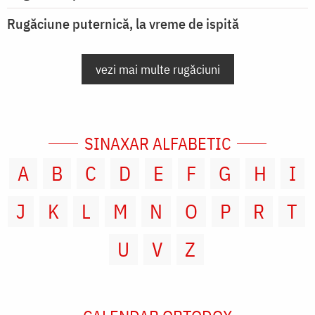
Rugăciune puternică, la vreme de ispită
vezi mai multe rugăciuni
SINAXAR ALFABETIC
A
B
C
D
E
F
G
H
I
J
K
L
M
N
O
P
R
T
U
V
Z