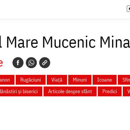
l Mare Mucenic Min
e
anon
Rugăciuni
Viață
Minuni
Icoane
Sfi
ănăstiri și biserici
Articole despre sfânt
Predici
V