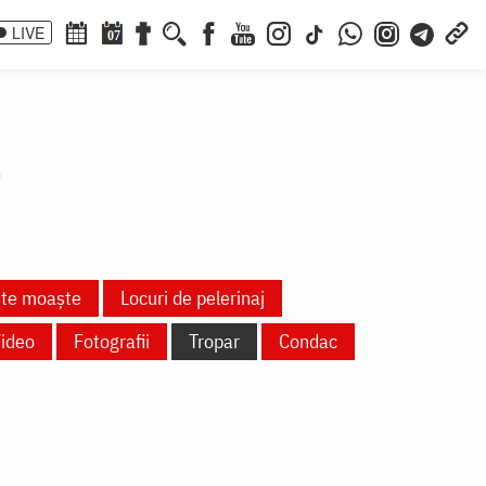
LIVE
07
a
nte moaște
Locuri de pelerinaj
ideo
Fotografii
Tropar
Condac