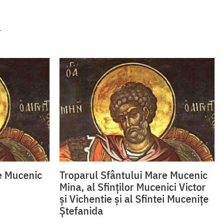
e Mucenic
Troparul Sfântului Mare Mucenic
Mina, al Sfinţilor Mucenici Victor
şi Vichentie şi al Sfintei Muceniţe
Ştefanida