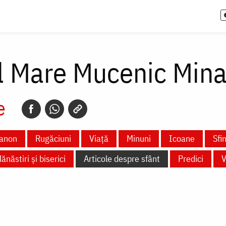
l Mare Mucenic Min
e
anon
Rugăciuni
Viață
Minuni
Icoane
Sfi
ănăstiri și biserici
Articole despre sfânt
Predici
V