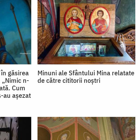
 în găsirea
Minuni ale Sfântului Mina relatate
 „Nimic n-
de către cititorii noștri
gată. Cum
s-au așezat