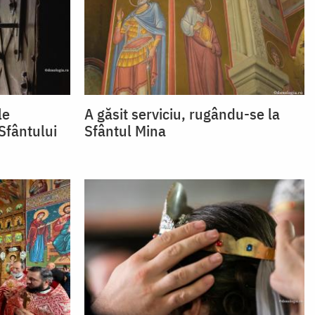
le
A găsit serviciu, rugându-se la
 Sfântului
Sfântul Mina