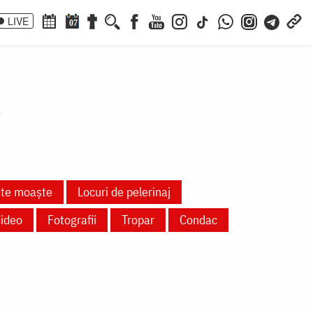
LIVE
07
a
nte moaște
Locuri de pelerinaj
ideo
Fotografii
Tropar
Condac