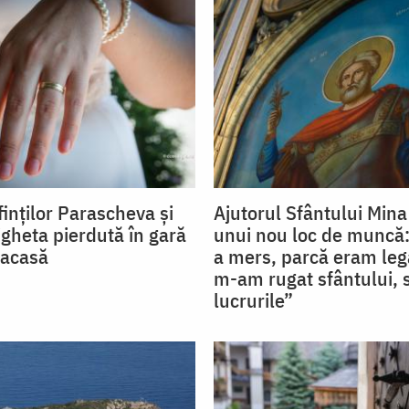
inților Parascheva și
Ajutorul Sfântului Mina
igheta pierdută în gară
unui nou loc de muncă:
 acasă
a mers, parcă eram le
m-am rugat sfântului, 
lucrurile”