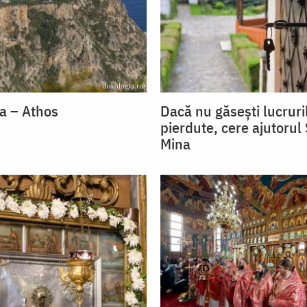
la – Athos
Dacă nu găsești lucruri
pierdute, cere ajutorul
Mina