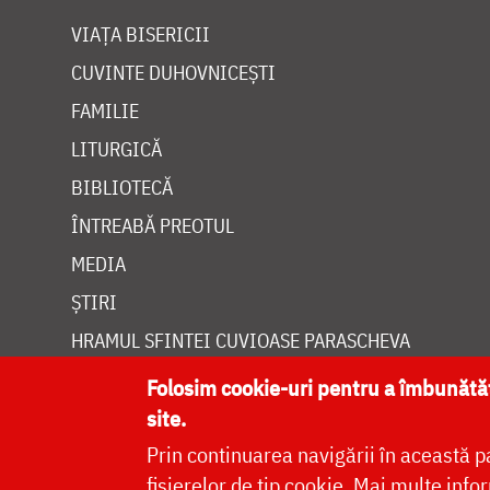
VIAȚA BISERICII
CUVINTE DUHOVNICEȘTI
FAMILIE
LITURGICĂ
BIBLIOTECĂ
ÎNTREABĂ PREOTUL
MEDIA
ȘTIRI
HRAMUL SFINTEI CUVIOASE PARASCHEVA
Folosim cookie-uri pentru a îmbunăt
site.
Prin continuarea navigării în această p
Site dezvolt
fișierelor de tip cookie.
Mai multe infor