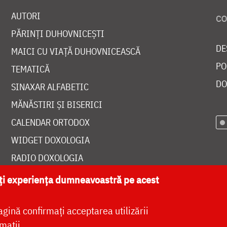
AUTORI
PĂRINȚI DUHOVNICEȘTI
DE
MAICI CU VIAȚĂ DUHOVNICEASCĂ
PO
TEMATICĂ
DO
SINAXAR ALFABETIC
MĂNĂSTIRI ȘI BISERICI
CALENDAR ORTODOX
WIDGET DOXOLOGIA
RADIO DOXOLOGIA
ăți experiența dumneavoastră pe acest
agină confirmați acceptarea utilizării
at de
DOXOLOGIA MEDIA
, Arhiepiscopia Iașilor | 
mații