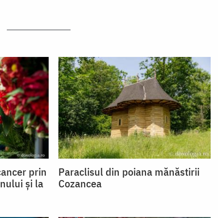
ancer prin
Paraclisul din poiana mănăstirii
ului și la
Cozancea