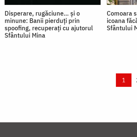
Disperare, rugăciune… și o
Comoara sp
minune: Banii pierduți prin
icoana făc
spoofing, recuperați cu ajutorul
Sfântului 
Sfântului Mina
Paginare
Curre
1