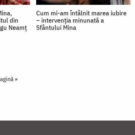
Mina,
Cum mi-am întâlnit marea iubire
itul din
– intervenția minunată a
ârgu Neamț
Sfântului Mina
ge
agină »