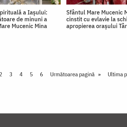
irituală a Iașului:
Sfântul Mare Mucenic 
ătoare de minuni a
cinstit cu evlavie la sch
Mare Mucenic Mina
apropierea orașului T
nt page
Page
2
Page
3
Page
4
Page
5
Page
6
Next page
Următoarea pagină
Last pa
Ultima p