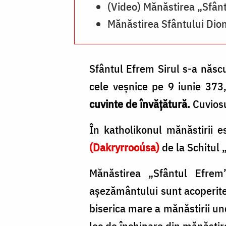
(Video) Mănăstirea „Sfânt
Mănăstirea Sfântului Dion
Sfântul Efrem Sirul s-a născu
cele veşnice pe 9 iunie 373
cuvinte de învăţătură.
Cuvios
În katholikonul mănăstirii 
(Dakryrrooúsa)
de la Schitul 
Mănăstirea „Sfântul Efre
aşezământului sunt acoperite 
biserica mare a mănăstirii un
loc de închinare din mănăstir