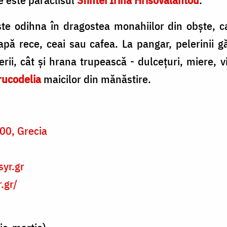
şte odihna în dragostea monahiilor din obşte, c
apă rece, ceai sau cafea. La pangar, pelerinii 
rii, cât şi hrana trupească - dulceţuri, miere, vi
rucodelia
maicilor din mănăstire.
00, Grecia
1
yr.gr
.gr/