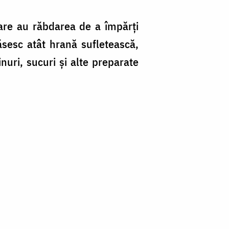
are au răbdarea de a împărţi
găsesc atât hrană sufletească,
nuri, sucuri şi alte preparate