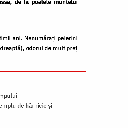
tissa, de la poalele muntelui
M
imii ani. Nenumăraţi pelerini
„S
dreaptă), odorul de mult preţ
E
Si
–
O
Gr
impului
/
emplu de hărnicie și
Fo
B