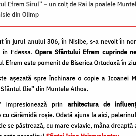
ul Efrem Sirul” – un colţ de Rai la poalele Munte
isie din Olimp
t în jurul anului 306, în Nisibe, s-a nevoit în no
, în Edessa.
Opera Sfântului Efrem cuprinde ne
ul Efrem este pomenit de Biserica Ortodoxă în zi
este așezată spre închinare o copie a Icoanei
M
„Sfântul Ilie” din Muntele Athos.
m” impresionează prin
arhitectura de influen
cu cărămidă roşie. Odată ajuns la aici, pelerinu
de se păstrează, cu mare evlavie, mâna dreaptă a
e este paraclisul
Sfintei Irina Hrisovalantou
.