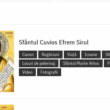
Sfântul Cuvios Efrem Sirul
Canon
Rugăciuni
Viață
Icoane
Sf
Locuri de pelerinaj
Sfântul Munte Athos
P
Video
Fotografii