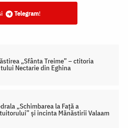
și
Telegram
!
stirea „Sfânta Treime” – ctitoria
tului Nectarie din Eghina
drala „Schimbarea la Față a
uitorului” și incinta Mănăstirii Valaam