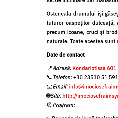
Osteneala drumului îşi găse
tuturor oaspeţilor dulceaţă, 
precum icoane, cruci şi brode
naturale. Toate acestea sunt
Date de contact
📍
Adresă:
Kondariotissa 601 
📞
Telefon:
+30 23510 51 59
📧
Email:
info@imociosefraims
🌐
Site
:
http://imociosefraimsyr
⏰
Program: