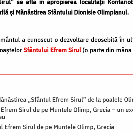
rul” se află în apropierea localităţii Kontario
află şi Mănăstirea Sfântului Dionisie Olimpianul.
ământul a cunoscut o dezvoltare deosebită în ult
moaştelor
Sfântului Efrem Sirul
(o parte din mâna 
 Mănăstirea „Sfântul Efrem Sirul” de la poalele Ol
 Efrem Sirul de pe Muntele Olimp, Grecia – un ex
eu
l Efrem Sirul de pe Muntele Olimp, Grecia