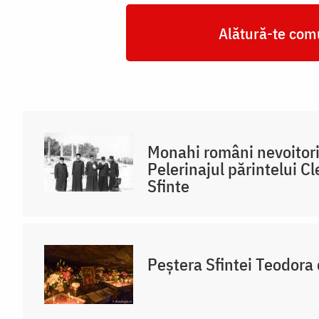
Alătură-te comu
Monahi români nevoitori
Pelerinajul părintelui Cl
Sfinte
Peștera Sfintei Teodora 