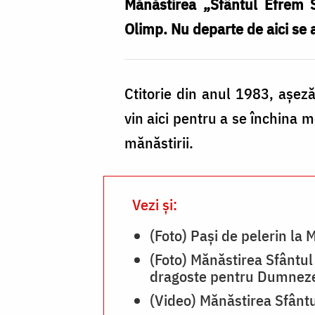
Sirul”
Mănăstirea „Sfântul Efrem Si
–
Olimp. Nu departe de aici se 
Olimp,
Grecia
Ctitorie din anul 1983, aşez
/
vin aici pentru a se închina 
Foto:
mănăstirii.
Bogdan
Zamfirescu
Vezi și:
(Foto) Pași de pelerin la
(Foto) Mănăstirea Sfântul
dragoste pentru Dumnez
(Video) Mănăstirea Sfântu