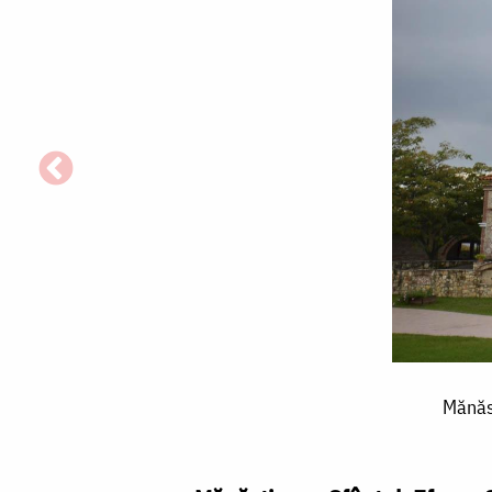
Mănăstirea
Mănăst
„Sfântul
Efrem