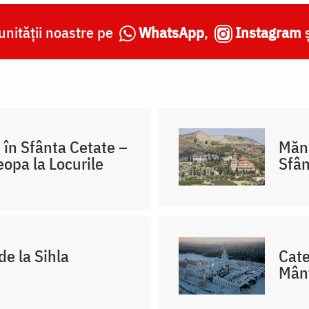
nității noastre pe
WhatsApp
,
Instagram
 în Sfânta Cetate –
Mănă
eopa la Locurile
Sfân
de la Sihla
Cate
Mânt