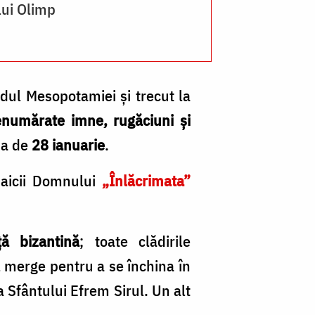
lui Olimp
Z
rdul Mesopotamiei şi trecut la
numărate imne, rugăciuni şi
ua de
28 ianuarie
.
aicii Domnului
„Înlăcrimata”
ţă bizantină
; toate clădirile
l merge pentru a se închina în
 Sfântului Efrem Sirul. Un alt