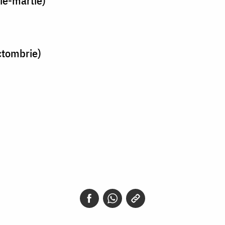
ie-martie)
ctombrie)