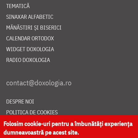
TEMATICĂ
SINAXAR ALFABETIC
MĂNĂSTIRI ȘI BISERICI
CALENDAR ORTODOX
WIDGET DOXOLOGIA
RADIO DOXOLOGIA
DESPRE NOI
POLITICA DE COOKIES
DONEAZĂ ONLINE PENTRU CATEDRALA NAȚIONALĂ
Folosim cookie-uri pentru a îmbunătăți experiența
dumneavoastră pe acest site.