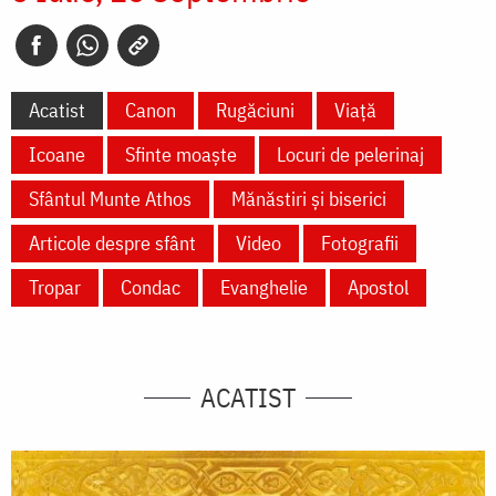
Acatist
Canon
Rugăciuni
Viață
Icoane
Sfinte moaște
Locuri de pelerinaj
Sfântul Munte Athos
Mănăstiri și biserici
Articole despre sfânt
Video
Fotografii
Tropar
Condac
Evanghelie
Apostol
ACATIST