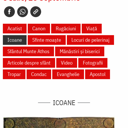
Acatist
Canon
Rugăciuni
Viață
Icoane
Sfinte moaște
Locuri de pelerinaj
Sfântul Munte Athos
Mănăstiri și biserici
Articole despre sfânt
Video
Fotografii
Tropar
Condac
Evanghelie
Apostol
ICOANE