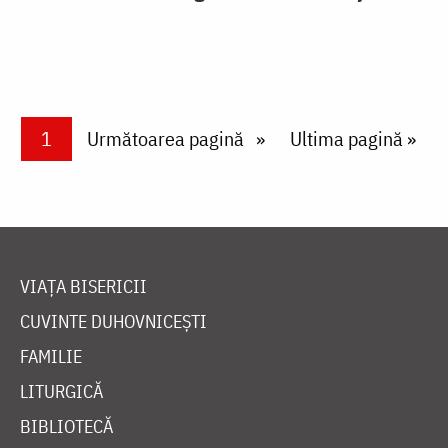
Paginare
Current page
1
Next page
Următoarea pagină
Last page
Ultima pagină »
VIAȚA BISERICII
CUVINTE DUHOVNICEȘTI
FAMILIE
LITURGICĂ
BIBLIOTECĂ