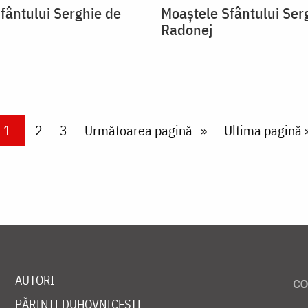
fântului Serghie de
Moaștele Sfântului Ser
Radonej
Current page
1
Page
2
Page
3
Next page
Următoarea pagină
Last page
Ultima pagină 
AUTORI
PĂRINȚI DUHOVNICEȘTI