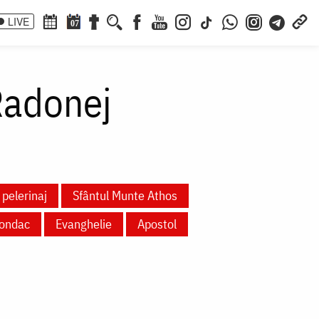
LIVE
07
Radonej
 pelerinaj
Sfântul Munte Athos
ondac
Evanghelie
Apostol