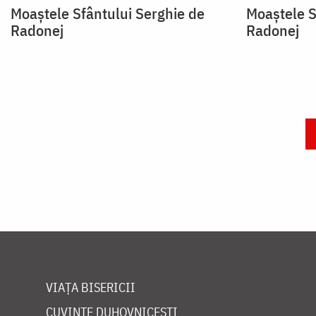
Moaștele Sfântului Serghie de
Moaștele S
Radonej
Radonej
Paginare
VIAȚA BISERICII
CUVINTE DUHOVNICEȘTI