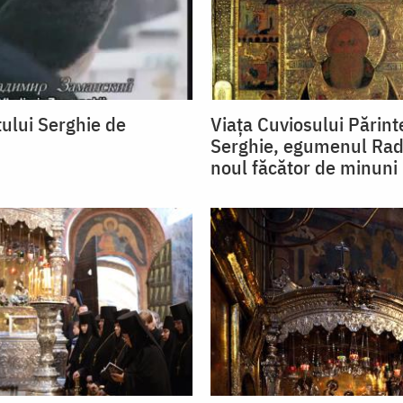
tului Serghie de
Viața Cuviosului Părint
Serghie, egumenul Rad
noul făcător de minuni