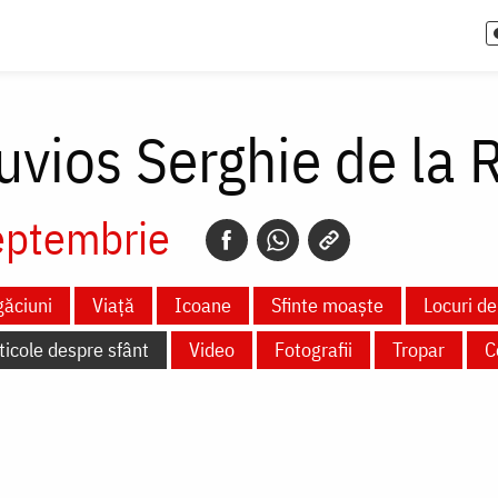
uvios Serghie de la 
eptembrie
ăciuni
Viață
Icoane
Sfinte moaște
Locuri de
ticole despre sfânt
Video
Fotografii
Tropar
C