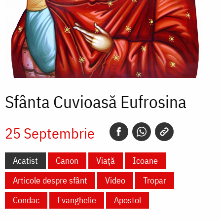
Sfânta Cuvioasă Eufrosina
25 Septembrie
Acatist
Canon
Viață
Icoane
Articole despre sfânt
Video
Tropar
Condac
Evanghelie
Apostol