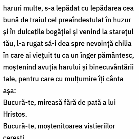
haruri multe, s-a lepădat cu lepădarea cea
bună de traiul cel preaîndestulat în huzur
și în dulcețile bogăției și venind la starețul
tău, l-a rugat să-i dea spre nevoință chilia
în care ai viețuit tu ca un înger pământesc,
moștenind avuția harului și binecuvântării
tale, pentru care cu mulțumire îți cânta
așa:
Bucură-te, mireasă fără de pată a lui
Hristos.
Bucură-te, moștenitoarea vistieriilor
cerești.