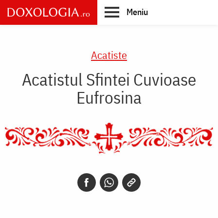
Skip
Meniu
to
main
Main
content
navigation
Acatiste
Acatistul Sfintei Cuvioase
Eufrosina