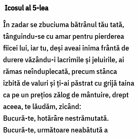
Icosul al 5-lea
În zadar se zbuciuma bătrânul tău tată,
tânguindu-se cu amar pentru pierderea
fiicei lui, iar tu, deși aveai inima frântă de
durere văzându-i lacrimile și jeluirile, ai
rămas neînduplecată, precum stânca
izbită de valuri și ți-ai păstrat cu grijă taina
ca pe un prețios zălog de mântuire, drept
aceea, te lăudăm, zicând:
Bucură-te, hotărâre nestrămutată.
Bucură-te, următoare neabătută a