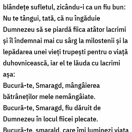
blândețe sufletul, zicându-i ca un fiu bun:
Nu te tângui, tată, că nu îngăduie
Dumnezeu să se piardă fiica atâtor lacrimi
și îl îndemnai mai cu sârg la milostenii și la
lepădarea unei vieți trupești pentru o viață
duhovnicească, iar el te lăuda cu lacrimi
așa:
Bucură-te, Smaragd, mângâierea
bătrâneților mele nemângâiate.
Bucură-te, Smaragd, fiu dăruit de
Dumnezeu în locul fiicei plecate.
Bucură-te, smarald, care îmi luminezi viața