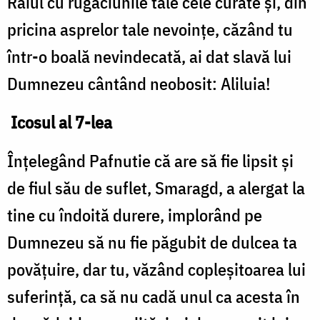
Raiul cu rugăciunile tale cele curate și, din
pricina asprelor tale nevoințe, căzând tu
într-o boală nevindecată, ai dat slavă lui
Dumnezeu cântând neobosit: Aliluia!
Icosul al 7-lea
Înțelegând Pafnutie că are să fie lipsit și
de fiul său de suflet, Smaragd, a alergat la
tine cu îndoită durere, implorând pe
Dumnezeu să nu fie păgubit de dulcea ta
povățuire, dar tu, văzând copleșitoarea lui
suferință, ca să nu cadă unul ca acesta în