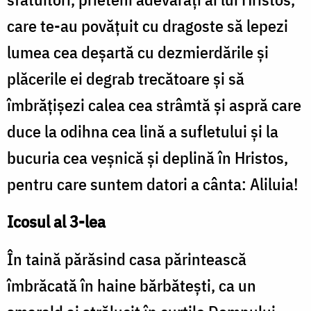
care te-au povățuit cu dragoste să lepezi
lumea cea deșartă cu dezmierdările și
plăcerile ei degrab trecătoare și să
îmbrățișezi calea cea strâmtă și aspră care
duce la odihna cea lină a sufletului și la
bucuria cea veșnică și deplină în Hristos,
pentru care suntem datori a cânta: Aliluia!
Icosul al 3-lea
În taină părăsind casa părintească
îmbrăcată în haine bărbătești, ca un