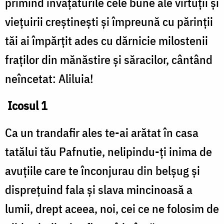
primind învățăturile cele bune ale virtuții și
viețuirii creștinești și împreună cu părinții
tăi ai împărțit ades cu dărnicie milostenii
fraților din mănăstire și săracilor, cântând
neîncetat: Aliluia!
Icosul 1
Ca un trandafir ales te-ai arătat în casa
tatălui tău Pafnutie, nelipindu-ți inima de
avuțiile care te înconjurau din belșug și
disprețuind fala și slava mincinoasă a
lumii, drept aceea, noi, cei ce ne folosim de