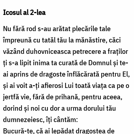
Icosul al 2-lea
Nu fără rod s-au arătat plecările tale
împreună cu tatăl tău la mănăstire, căci
văzând duhovniceasca petrecere a fraților
ți s-a lipit inima ta curată de Domnul și te-
ai aprins de dragoste înflăcărată pentru El,
și ai voit a-ți afierosi Lui toată viața ca pe o
jertfă vie, fără de prihană, pentru aceea,
dorind și noi cu dor a urma dorului tău
dumnezeiesc, îți cântăm:
Bucură-te, că ai lepădat dragostea de