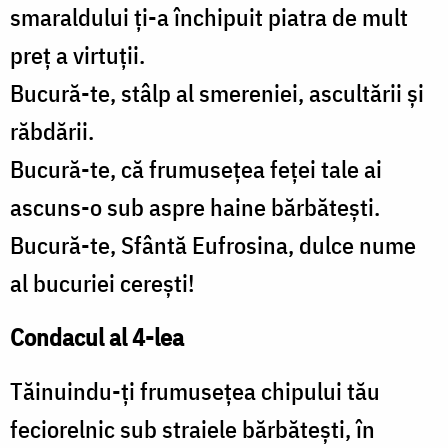
smaraldului ți-a închipuit piatra de mult
preț a virtuții.
Bucură-te, stâlp al smereniei, ascultării și
răbdării.
Bucură-te, că frumusețea feței tale ai
ascuns-o sub aspre haine bărbătești.
Bucură-te, Sfântă Eufrosina, dulce nume
al bucuriei cerești!
Condacul al 4-lea
Tăinuindu-ți frumusețea chipului tău
feciorelnic sub straiele bărbătești, în