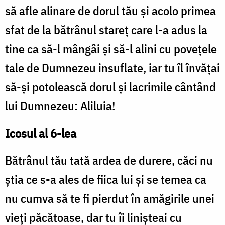
să afle alinare de dorul tău și acolo primea
sfat de la bătrânul stareț care l-a adus la
tine ca să-l mângâi și să-l alini cu povețele
tale de Dumnezeu insuflate, iar tu îl învățai
să-și potolească dorul și lacrimile cântând
lui Dumnezeu: Aliluia!
Icosul al 6-lea
Bătrânul tău tată ardea de durere, căci nu
știa ce s-a ales de fiica lui și se temea ca
nu cumva să te fi pierdut în amăgirile unei
vieți păcătoase, dar tu îi linișteai cu