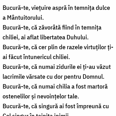
Bucură-te, viețuire aspră în temnița dulce
a Mântuitorului.
Bucură-te, că zăvorâtă fiind în temnița
chiliei, ai aflat libertatea Duhului.
Bucură-te, că cer plin de razele virtuților ți-
ai făcut întunericul chiliei.
Bucură-te, că numai zidurile ei ți-au văzut
lacrimile vărsate cu dor pentru Domnul.
Bucură-te, că numai chilia a fost martoră
ostenelilor și nevoințelor tale.
Bucură-te, că singură ai fost împreună cu
Cel singur în tainița inimii.