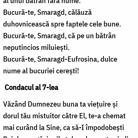
al unui bătrân fără nume.
Bucură-te, Smaragd, călăuză
duhovnicească spre faptele cele bune.
Bucură-te, Smaragd, că pe un bătrân
neputincios miluiești.
Bucură-te, Smaragd-Eufrosina, dulce
nume al bucuriei cerești!
Condacul al 7-lea
Văzând Dumnezeu buna ta viețuire și
dorul tău mistuitor către El, te-a chemat
mai curând la Sine, ca să-I împodobești