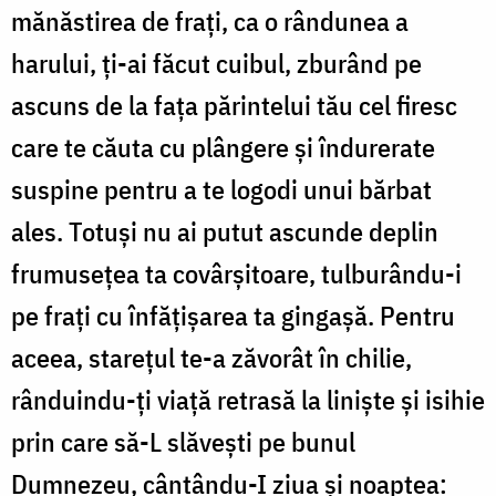
mănăstirea de frați, ca o rândunea a
harului, ți-ai făcut cuibul, zburând pe
ascuns de la fața părintelui tău cel firesc
care te căuta cu plângere și îndurerate
suspine pentru a te logodi unui bărbat
ales. Totuși nu ai putut ascunde deplin
frumusețea ta covârșitoare, tulburându-i
pe frați cu înfățișarea ta gingașă. Pentru
aceea, starețul te-a zăvorât în chilie,
rânduindu-ți viață retrasă la liniște și isihie
prin care să-L slăvești pe bunul
Dumnezeu, cântându-I ziua și noaptea: