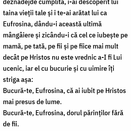
deznădejde cumplită, i-ai descoperit lui
taina vieții tale și i te-ai arătat lui ca
Eufrosina, dându-i această ultimă
mângâiere și zicându-i că cel ce iubește pe
mamă, pe tată, pe fii și pe fiice mai mult
decât pe Hristos nu este vrednic a-I fi Lui
ucenic, iar el cu bucurie și cu uimire îți
striga așa:
Bucură-te, Eufrosina, că ai iubit pe Hristos
mai presus de lume.
Bucură-te, Eufrosina, dorul părinților fără
de fii.