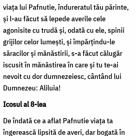
viața lui Pafnutie, îndureratul tău părinte,
și l-au făcut să lepede averile cele
agonisite cu trudă și, odată cu ele, spinii
grijilor celor lumești, și împărțindu-le
săracilor și mănăstirii, s-a făcut călugăr
iscusit în mănăstirea în care și tu te-ai
nevoit cu dor dumnezeiesc, cântând lui
Dumnezeu: Aliluia!
Icosul al 8-lea
De îndată ce a aflat Pafnutie viața ta
îngerească lipsită de averi, dar bogată în