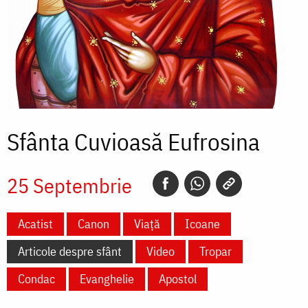
Sfânta Cuvioasă Eufrosina
25 Septembrie
Acatist
Canon
Viață
Icoane
Articole despre sfânt
Video
Tropar
Condac
Evanghelie
Apostol