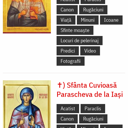
Canon
Rugăciuni
Viață
Minuni
Icoane
Sfinte moaște
Locuri de pelerinaj
Predici
Video
Fotografii
✝) Sfânta Cuvioasă
Parascheva de la Iași
Acatist
Paraclis
Canon
Rugăciuni