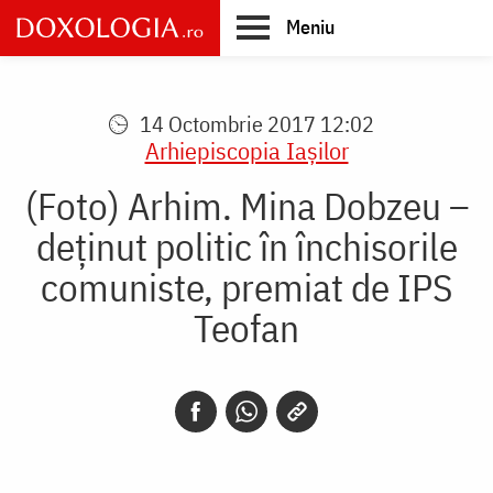
Skip
Meniu
to
main
Main
content
navigation
14 Octombrie 2017 12:02
Arhiepiscopia Iaşilor
(Foto) Arhim. Mina Dobzeu –
deținut politic în închisorile
comuniste, premiat de IPS
Teofan