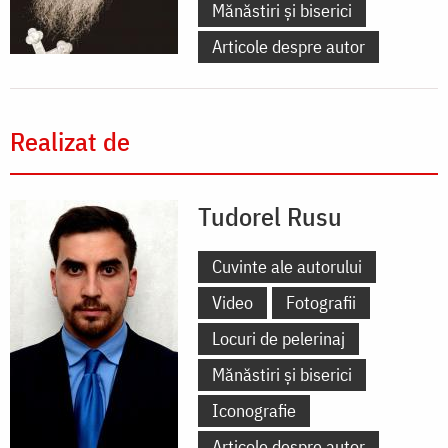
Mănăstiri și biserici
Articole despre autor
Realizat de
Tudorel Rusu
Cuvinte ale autorului
Video
Fotografii
Locuri de pelerinaj
Mănăstiri și biserici
Iconografie
Articole despre autor