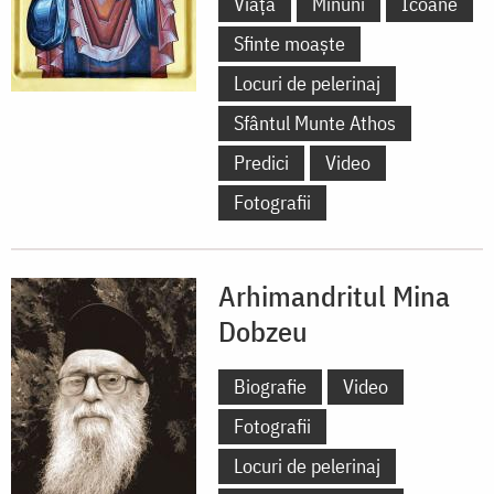
Viață
Minuni
Icoane
Sfinte moaște
Locuri de pelerinaj
Sfântul Munte Athos
Predici
Video
Fotografii
Arhimandritul Mina
Dobzeu
Biografie
Video
Fotografii
Locuri de pelerinaj