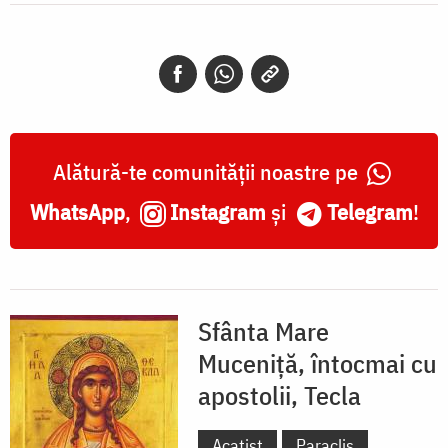
Alătură-te comunității noastre pe
WhatsApp
,
Instagram
și
Telegram
!
Sfânta Mare
Muceniță, întocmai cu
apostolii, Tecla
Acatist
Paraclis