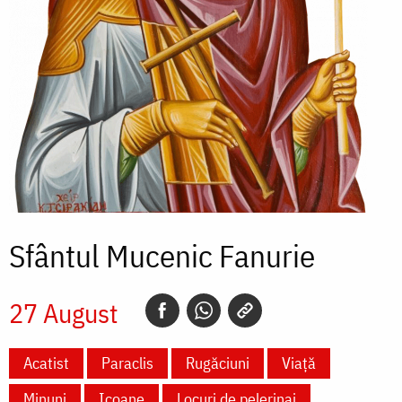
Sfântul Mucenic Fanurie
27 August
Acatist
Paraclis
Rugăciuni
Viață
Minuni
Icoane
Locuri de pelerinaj