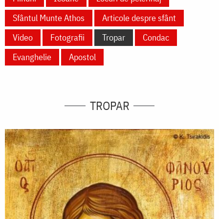
Sfântul Munte Athos
Articole despre sfânt
Video
Fotografii
Tropar
Condac
Evanghelie
Apostol
TROPAR